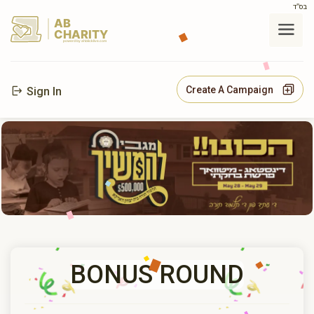
בס"ד
AB
CHARITY
powerd by ahblicklive.com
Create A Campaign
Sign In
BONUS ROUND