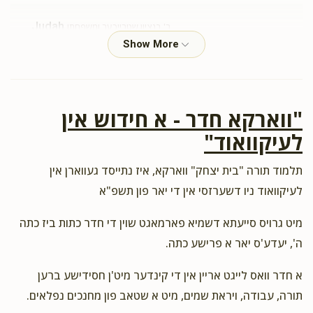
Judah
ר' בנציון שטרייכער ומשפחתו
$100.00
2 years ago
תומך תורה
"ווארקא חדר - א חידוש אין
Anonymous
ר' בנציון שטרייכער ומשפחתו
לעיקוואוד"
$54.00
2 years ago
בנציון הצדיק
תלמוד תורה "בית יצחק" ווארקא, איז נתייסד געווארן אין
לעיקוואוד ניו דשערזסי אין די יאר פון תשפ"א
Gitty Streicher
ר' בנציון שטרייכער ומשפחתו
$180.00
2 years ago
מיט גרויס סייעתא דשמיא פארמאגט שוין די חדר כתות ביז כתה
זכות תשב"ר
ה', יעדע'ס יאר א פרישע כתה.
א חדר וואס לייגט אריין אין די קינדער מיט'ן חסידישע ברען
Esty Streicher
ר' בנציון שטרייכער ומשפחתו
תורה, עבודה, ויראת שמים, מיט א שטאב פון מחנכים נפלאים.
$100.00
2 years ago