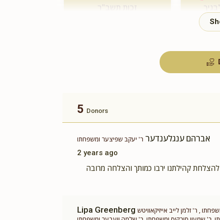
בניך
זכות תשב"ר
$180.00
5
Donors
אברהם ענגלענדער
ר' יעקב שפיצער ומשפחתו
2 years ago
 להצלחת קהילתנו ירבו כמותך והצלחה מרובה
Lipa Greenberg
תו , ר' זלמן לייב אייזיקאוויטש
 שמעון סורקיס ומשפחתו, ר' שלמה וועבער ומשפחתו, Miri Hecht