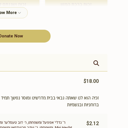
זכות ברכת המזון
זכות ושננתם ל
$360.00
$500.00
Donate Now
תומך תורה
$100.00
$18.00
זכיה הוא לנו שאתה גבאי בבית מדרשינו ומוסר נפשך תמיד
ברוחניות ובגשמיות
ר' גדלי' אפפעל ומשפחתו, ר׳ דוב טעסלער ומשפח
$2.12
ומשפחתו, ר' יעקב פריעדמאן ומשפחתו, ר'