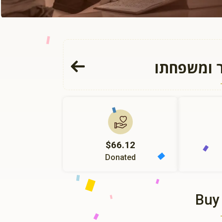
ר ומשפחתו
$66.12
Donated
Buy