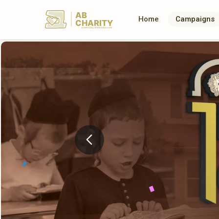
AB
Home
Campaigns
CHARITY
powerd by ahblicklive.com