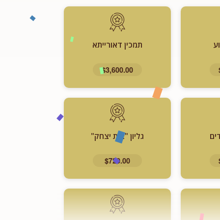
ע
תמכין דאורייתא
$3,600.00
ים
גליון "בית יצחק"
$720.00