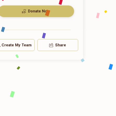
Donate Now
Create My Team
Share