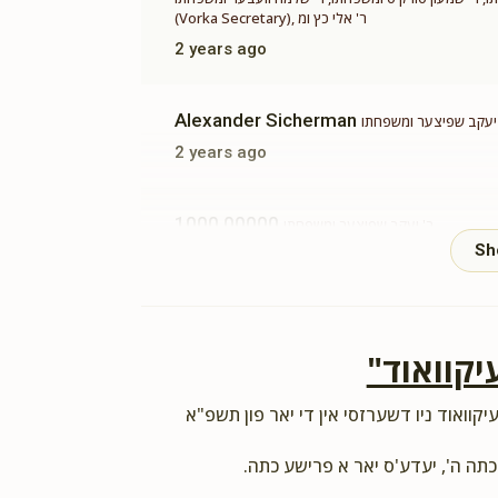
(Vorka Secretary), ר' אלי כץ ומ
2 years ago
Alexander Sicherman
 יעקב שפיצער ומשפחתו
2 years ago
1000,00000
ר' יעקב שפיצער ומשפחתו
2 years ago
נגערמאן.
יקוואוד"
Y. Gross
ר' יעקב שפיצער ומשפחתו
2 years ago
יקוואוד ניו דשערזסי אין די יאר פון תשפ"א
מור מעט ועדה הרבה" ר' יעקב אשריך ואשרי
כתה ה', יעדע'ס יאר א פרישע כתה.