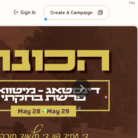
בס"ד
Sign In
Create A Campaign