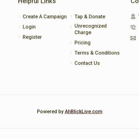
Helpful Links
Co
Create A Campaign
Tap & Donate
Unrecognized
Login
Charge
Register
Pricing
Terms & Conditions
Contact Us
Powered by
AhBlickLive.com