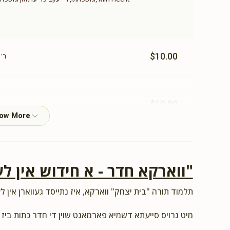
$10.00
ר'
$10.00
אויף דיר זאגט די משנה " קנה שם טוב קנה לעצמו" איר זענט א sample פין א אוסגארבעטון אי
"ווארקא חדר - א חידוש אין לע
$26.00
תלמוד תורה "בית יצחק" ווארקא, איז נתייסד געווארן אין לע
פאר א מענטש וואס איז מקיים וואס עס שטייט אין משנה "א
חלקך
מיט גרויס סייעתא דשמיא פארמאגט שוין די חדר כתות ביז 