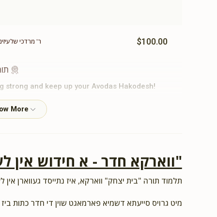
$100.00
ר' מרדכי שלעיזי
תומ
ing strong and keep up your Avodas Hakodesh!
$54.00
"ווארקא חדר - א חידוש אין לע
$100.00
ר'
תלמוד תורה "בית יצחק" ווארקא, איז נתייסד געווארן אין לע
תומ
מיט גרויס סייעתא דשמיא פארמאגט שוין די חדר כתות ביז 