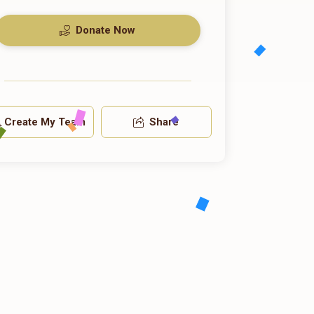
Donate Now
Create My Team
Share