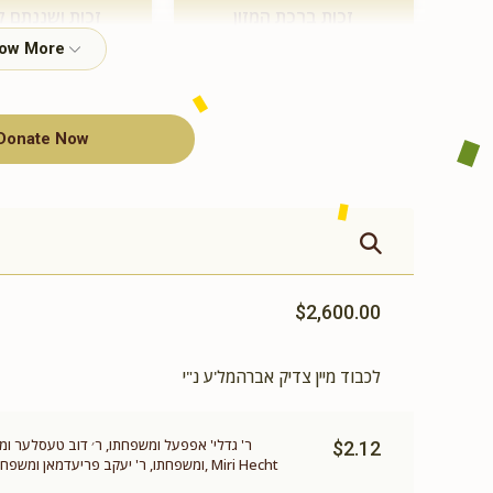
זכות ברכת המזון
זכות ושננתם ל
$360.00
$500.00
Donate Now
תומך תורה
$100.00
$2,600.00
לכבוד מיין צדיק אברהמל'ע נ"י
ר' גדלי' אפפעל ומשפחתו, ר׳ דוב טעסלער ומשפח
$2.12
ומשפחתו, ר' יעקב פריעדמאן ומשפחתו, ר'