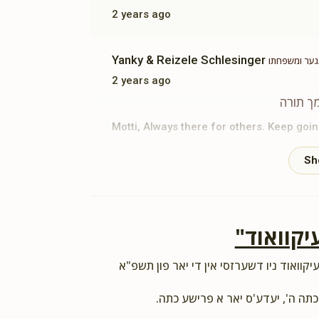
2 years ago
Yanky & Reizele Schlesinger
נגער ומשפחתו
2 years ago
ך תורה
Motti, Always there for others. Keep go
Aj Frey
ר' מרדכי שלעיזינגער ומשפחתו
2 years ago
יקוואוד"
Motty Schlesinger
 מרדכי שלעיזינגער ומשפחתו
2 years ago
יקוואוד ניו דשערזסי אין די יאר פון תשפ"א
ך תורה
כתה ה', יעדע'ס יאר א פרישע כתה.