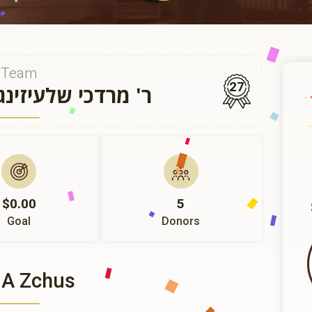
Team
27
ר' מרדכי שלעיזינ
$0.00
5
Goal
Donors
 A Zchus