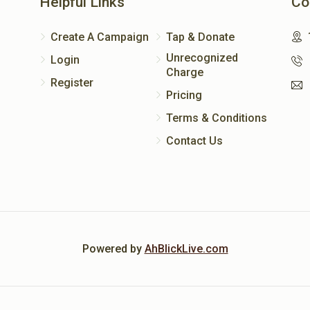
Helpful Links
Co
Create A Campaign
Tap & Donate
Unrecognized
Login
Charge
Register
Pricing
Terms & Conditions
Contact Us
Powered by
AhBlickLive.com