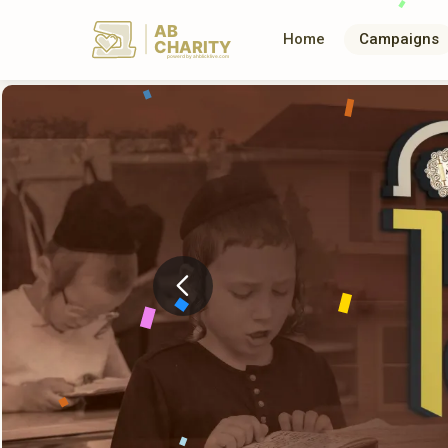
AB
Home
Campaigns
CHARITY
powerd by ahblicklive.com