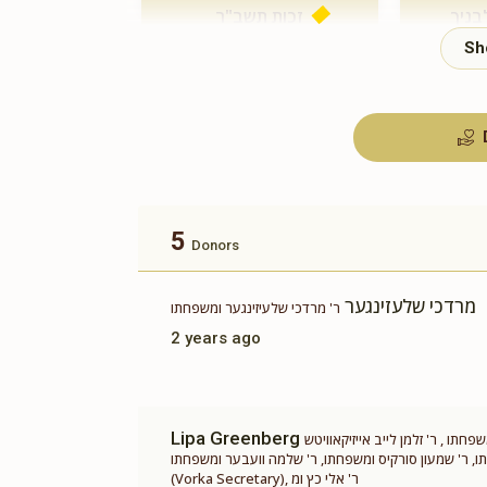
בניך
זכות תשב"ר
$180.00
5
Donors
מרדכי שלעזינגער
ר' מרדכי שלעיזינגער ומשפחתו
2 years ago
Lipa Greenberg
תו , ר' זלמן לייב אייזיקאוויטש
 שמעון סורקיס ומשפחתו, ר' שלמה וועבער ומשפחתו, Miri Hecht
(Vorka Secretary), ר' אלי כץ ומ