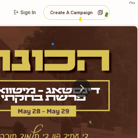
בס"ד
Sign In
Create A Campaign