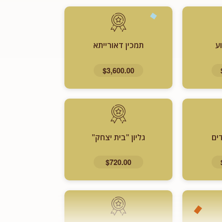
ע
תמכין דאורייתא
$3,600.00
ים
גליון "בית יצחק"
$720.00