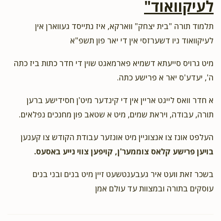
לעיקוואוד"
תלמוד תורה "בית יצחק" ווארקא, איז נתייסד געווארן אין
לעיקוואוד ניו דשערזסי אין די יאר פון תשפ"א
מיט גרויס סייעתא דשמיא פארמאגט שוין די חדר כתות ביז כתה
ה', יעדע'ס יאר א פרישע כתה.
א חדר וואס לייגט אריין אין די קינדער מיט'ן חסידישע ברען
תורה, עבודה, ויראת שמים, מיט א שטאב פון מחנכים נפלאים.
העלפט אונז צו אנצוגיין מיט אונזער עבודת הקודש צו קענען
בויען פרישע קלאס צוממער'ן, קויפען צווי נייע באסעס.
בשכר זאת וועט איר געבענטשעט זיין מיט בנים ובני בנים
עוסקים בתורה ובמצוות עד עולם אמן