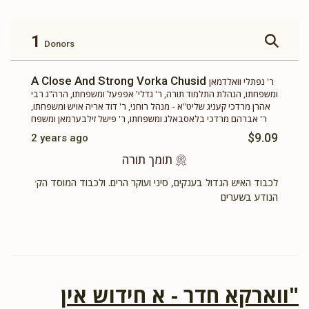
זכות ברכת המזון
זכות ושננתם לבניך
$360.00
$500.00
1
Donors
A Close And Strong Vorka Chusid
ר' נפתלי וואלדמאן
ומשפחתו, הנהלת התלמוד תורה, ר' גדלי' אפפעל ומשפחתו, הרה"ג רבי
אהרן מרדכי קעניג שליט"א - מנהל רוחני, ר' דוד אריה אויש ומשפחתו,
ר' אברהם מרדכי בלאסבאלג ומשפחתו, ר' פישל זילבערמאן ומשפח
זכות תשב"ר
תומך תורה
$9.09
2 years ago
$100.00
$180.00
תומך תורה
לכבוד האיש הגדול בענקים, סיני ועוקר הרים. ולכבוד המוסד הק׳
הנודע בשערים
"ווארקא חדר - א חידוש אין