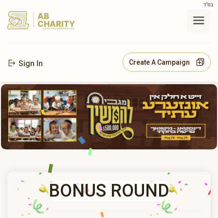
בס"ד
AB
CHARITY
powerd by ahblicklive.com
Create A Campaign
Sign In
BONUS ROUND