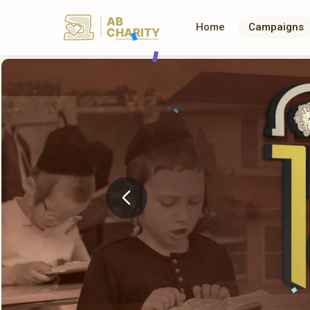
AB
Home
Campaigns
CHARITY
powerd by ahblicklive.com