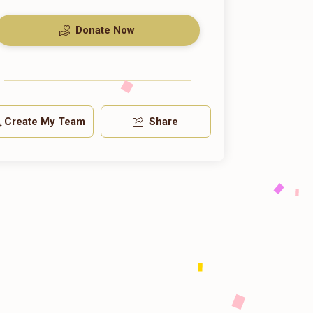
Donate Now
Create My Team
Share