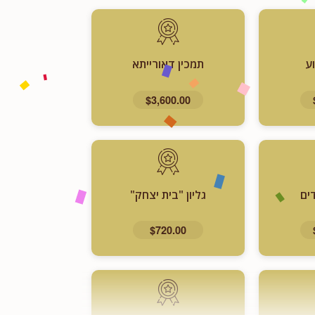
ע
תמכין דאורייתא
$3,600.00
ים
גליון "בית יצחק"
$720.00