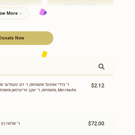
זכות ברכת המזון
זכות ושננתם ל
$360.00
$500.00
Donate Now
תומך תורה
$100.00
ר' גדלי' אפפעל ומשפחתו, ר׳ דוב טעסלער ומשפח
$2.12
ומשפחתו, ר' יעקב פריעדמאן ומשפחתו, ר'
$72.00
ר' שלמה כץ ו