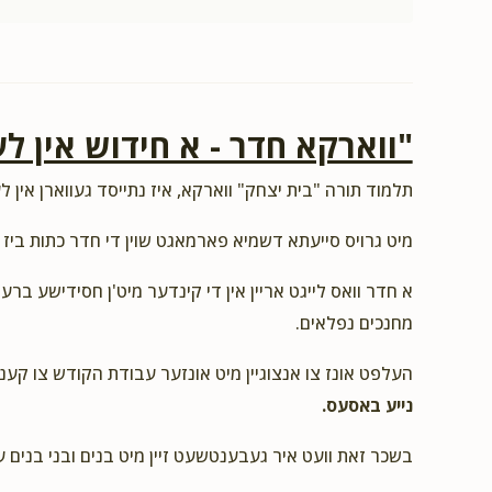
"ווארקא חדר - א חידוש אין לע
תלמוד תורה "בית יצחק" ווארקא, איז נתייסד געווארן אין לע
מיט גרויס סייעתא דשמיא פארמאגט שוין די חדר כתות ביז 
א חדר וואס לייגט אריין אין די קינדער מיט'ן חסידישע ברע
מחנכים נפלאים.
העלפט אונז צו אנצוגיין מיט אונזער עבודת הקודש צו קענ
נייע באסעס.
בשכר זאת וועט איר געבענטשעט זיין מיט בנים ובני בנים 