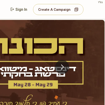
בס"ד
Sign In
Create A Campaign