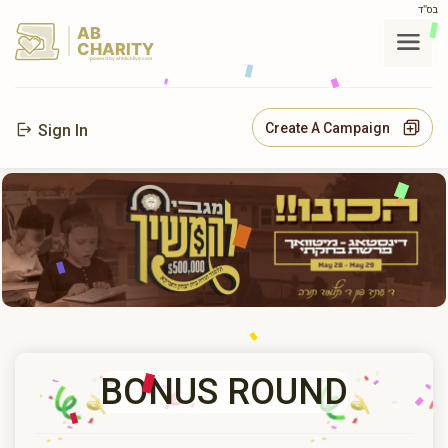
בס"ד
AB
CHARITY
powerd by ahblicklive.com
Create A Campaign
Sign In
BONUS ROUND