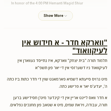
In honor of the 4:00 PM Hemanti Magid Shiur
Tzvi Grossman
ר' בצלאל שטיינבערג ומשפחתו
$18.00
2 years ago
"ווארקא חדר - א חידוש אין
Ari Jacobowitz
ר' בצלאל שטיינבערג ומשפחתו
לעיקוואוד"
$36.00
2 years ago
תלמוד תורה "בית יצחק" ווארקא, איז נתייסד געווארן אין
Sheldon Werner
ר' בצלאל שטיינבערג ומשפחתו
לעיקוואוד ניו דשערזסי אין די יאר פון תשפ"א
$18.00
2 years ago
מיט גרויס סייעתא דשמיא פארמאגט שוין די חדר כתות ביז כתה
ה', יעדע'ס יאר א פרישע כתה.
Duvy Drew
ר' בצלאל שטיינבערג ומשפחתו
$18.00
2 years ago
א חדר וואס לייגט אריין אין די קינדער מיט'ן חסידישע ברען
תורה, עבודה, ויראת שמים, מיט א שטאב פון מחנכים נפלאים.