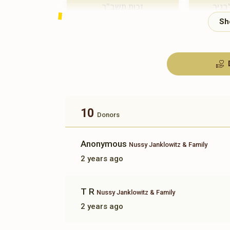
בניך
זכות תשב"ר
$180.00
10
Donors
Anonymous
Nussy Janklowitz & Family
2 years ago
T R
Nussy Janklowitz & Family
2 years ago