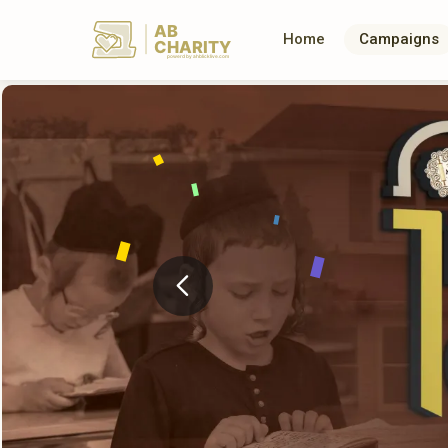
AB
Home
Campaigns
CHARITY
powerd by ahblicklive.com