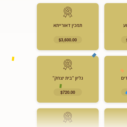
ע
תמכין דאורייתא
$3,600.00
ים
גליון "בית יצחק"
$720.00