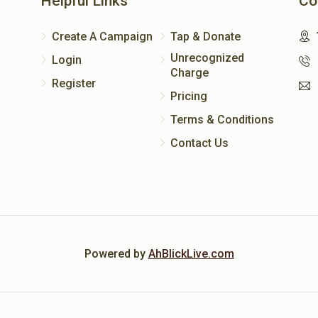
Helpful Links
Co
Create A Campaign
Tap & Donate
Unrecognized
Login
Charge
Register
Pricing
Terms & Conditions
Contact Us
Powered by
AhBlickLive.com