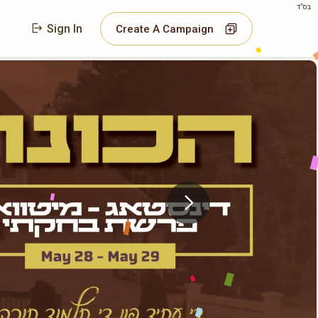
בס"ד
Sign In
Create A Campaign