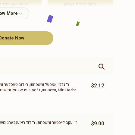
זכות ברכת המזון
זכות ושננתם ל
$360.00
$500.00
Donate Now
תומך תורה
$100.00
ר' גדלי' אפפעל ומשפחתו, ר׳ דוב טעסלער ומשפח
$2.12
ומשפחתו, ר' יעקב פריעדמאן ומשפחתו, ר'
ר' יעקב לייכטער ומשפחתו, ר' דוד ראזענבערג ומשפ
$9.00