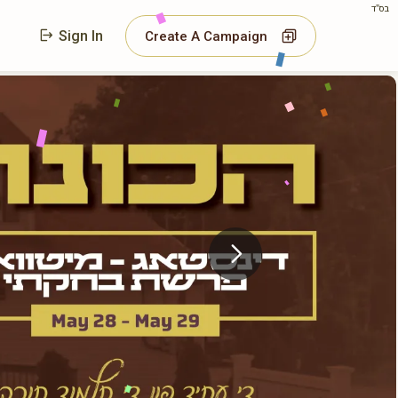
בס"ד
Sign In
Create A Campaign