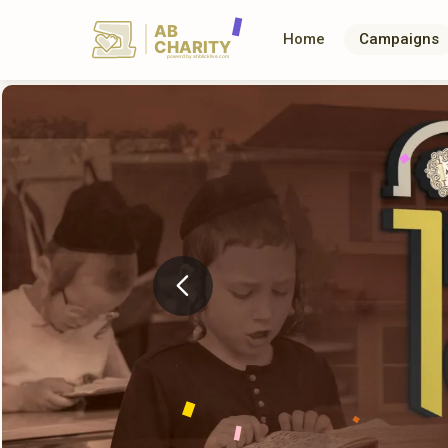
AB
Home
Campaigns
CHARITY
powerd by ahblicklive.com