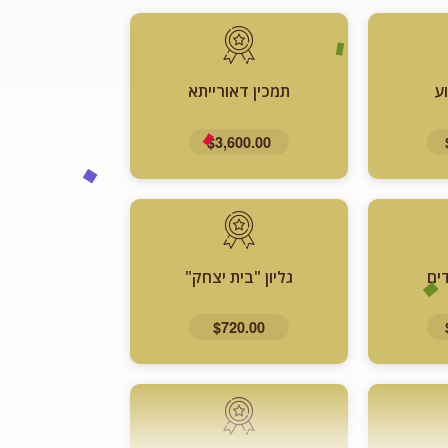
ע
תמכין דאורייתא
$3,600.00
ים
גליון "בית יצחק"
$720.00