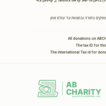
ען
בויען פרישע קלאס צוממער'ן, קויפען צווי
עוסקים בתורה ובמצוות עד עולם אמן
All donations on ABC
The tax ID for t
The international Tax id for do