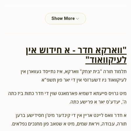
Ben Ziontz
ר' חיים גרינפעלד ומשפחתו
$5,400.00
2 years ago
פרנס השבוע
Thanks for your business
"ווארקא חדר - א חידוש אין
לעיקוואוד"
David Spitzer
ר' חיים גרינפעלד ומשפחתו
$3,600.00
2 years ago
תלמוד תורה "בית יצחק" ווארקא, איז נתייסד געווארן אין
תמכין דאורייתא
לעיקוואוד ניו דשערזסי אין די יאר פון תשפ"א
נחת מהילדים
מיט גרויס סייעתא דשמיא פארמאגט שוין די חדר כתות ביז כתה
ה', יעדע'ס יאר א פרישע כתה.
Platinum Capital LLC
ר' חיים גרינפעלד ומשפחתו
א חדר וואס לייגט אריין אין די קינדער מיט'ן חסידישע ברען
$18,000.00
2 years ago
תורה, עבודה, ויראת שמים, מיט א שטאב פון מחנכים נפלאים.