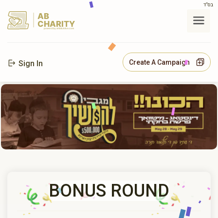
בס"ד
AB
CHARITY
powerd by ahblicklive.com
Create A Campaign
Sign In
BONUS ROUND