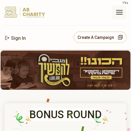
בס"ד
AB
CHARITY
powerd by ahblicklive.com
Create A Campaign
Sign In
BONUS ROUND