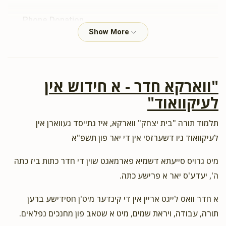
Phone Donation
$10.00
2 years ago
Phone Donation
"ווארקא חדר - א חידוש אין
$10.00
2 years ago
לעיקוואוד"
Phone Donation
תלמוד תורה "בית יצחק" ווארקא, איז נתייסד געווארן אין
$10.00
2 years ago
לעיקוואוד ניו דשערזסי אין די יאר פון תשפ"א
מיט גרויס סייעתא דשמיא פארמאגט שוין די חדר כתות ביז כתה
Phone Donation
ה', יעדע'ס יאר א פרישע כתה.
$10.00
2 years ago
א חדר וואס לייגט אריין אין די קינדער מיט'ן חסידישע ברען
Phone Donation
תורה, עבודה, ויראת שמים, מיט א שטאב פון מחנכים נפלאים.
$10.00
2 years ago