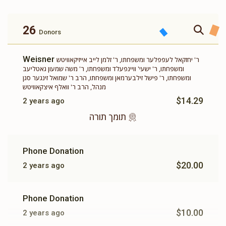
זכות ברכת המזון
זכות ושננתם לבניך
$360.00
$500.00
26
Donors
Weisner
ר' יחזקאל לעפפלער ומשפחתו, ר' זלמן לייב אייזיקאוויטש
ומשפחתו, ר' ישעי' וויינפעלד ומשפחתו, ר' משה שמעון גאטליעב
ומשפחתו, ר' פישל זילבערמאן ומשפחתו, הרב ר' שמואל זינגער סגן
מנהל, הרב ר' וואלף איצקאוויטש
זכות תשב"ר
תומך תורה
$14.29
2 years ago
$100.00
$180.00
תומך תורה
Phone Donation
$20.00
2 years ago
Phone Donation
$10.00
2 years ago