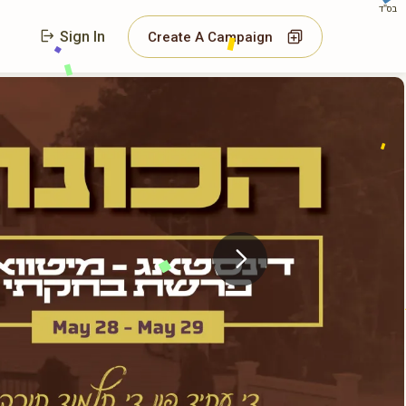
בס"ד
Sign In
Create A Campaign