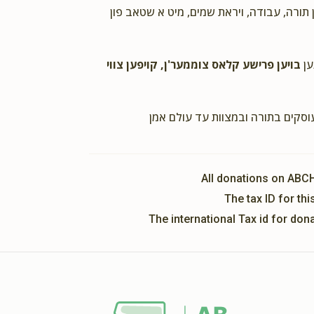
ן תורה, עבודה, ויראת שמים, מיט א שטאב פון
Dovid Murik
הרב ר' יחיאל שענקער
2 years ago
ען
בויען פרישע קלאס צוממער'ן, קויפען צווי
הרב ר' יחיאל שענקער
2 years ago
עוסקים בתורה ובמצוות עד עולם אמן
All donations on ABC
The tax ID for t
The international Tax id for do