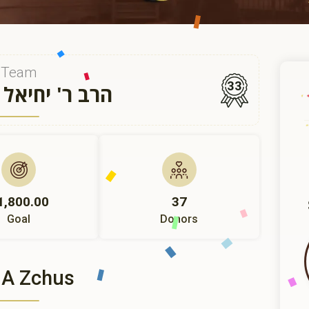
Team
33
הרב ר' יחיאל
1,800.00
37
Goal
Donors
 A Zchus