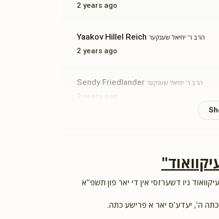
2 years ago
Yaakov Hillel Reich
הרב ר' יחיאל שענקער
2 years ago
Sendy Friedlander
הרב ר' יחיאל שענקער
2 years ago
R'Yechiel!
Duvid Galander
הרב ר' יחיאל שענקער
2 years ago
"יקוואוד
יקוואוד ניו דשערזסי אין די יאר פון תשפ"א
Shalom Twerski
הרב ר' יחיאל שענקער
2 years ago
 כתה ה', יעדע'ס יאר א פרישע כתה