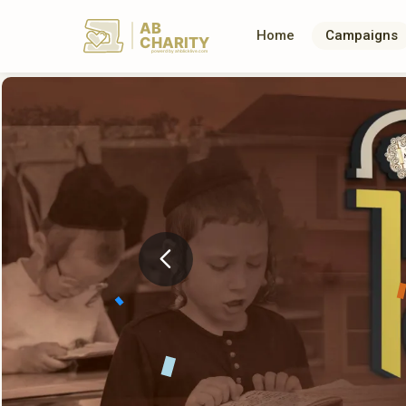
AB
Home
Campaigns
CHARITY
powerd by ahblicklive.com