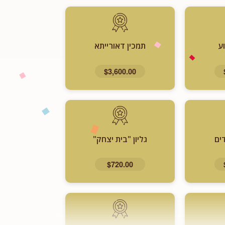
ע
תמכין דאורייתא
$3,600.00
ים
גליון "בית יצחק"
$720.00