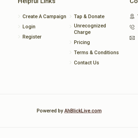
Helpful Links
Co
Create A Campaign
Tap & Donate
Unrecognized
Login
Charge
Register
Pricing
Terms & Conditions
Contact Us
Powered by
AhBlickLive.com