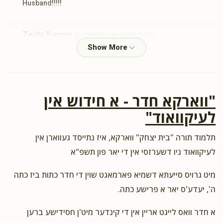
Husband!!!!!
Zeidy Berger
הרב ר' שלמה אהרן בליקזילבער
$36.00
2 years ago
יואל פאגעל
הרב ר' שלמה אהרן בליקזילבער
$18.00
"ווארקא חדר - א חידוש אין
2 years ago
לכבוד המלמד החשוב המסור בלב ונפש למען הצלחת
לעיקוואוד"
התלמידים
תלמוד תורה "בית יצחק" ווארקא, איז נתייסד געווארן אין
לעיקוואוד ניו דשערזסי אין די יאר פון תשפ"א
מיט גרויס סייעתא דשמיא פארמאגט שוין די חדר כתות ביז כתה
ה', יעדע'ס יאר א פרישע כתה.
א חדר וואס לייגט אריין אין די קינדער מיט'ן חסידישע ברען