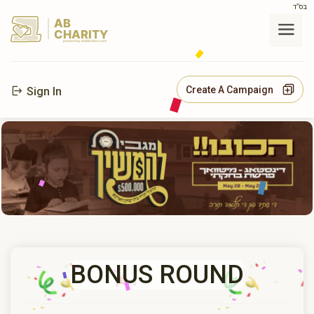
בס"ד
AB
CHARITY
powerd by ahblicklive.com
Create A Campaign
Sign In
BONUS ROUND