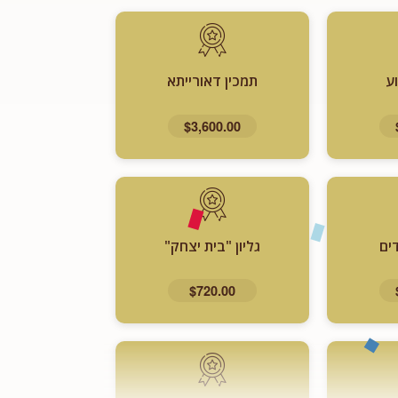
ע
תמכין דאורייתא
$3,600.00
ים
גליון "בית יצחק"
$720.00