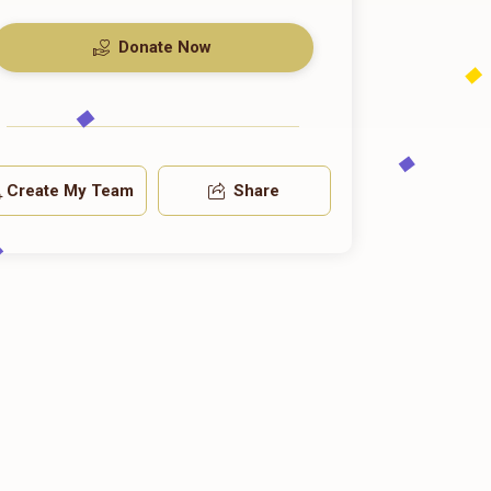
Donate Now
Create My Team
Share