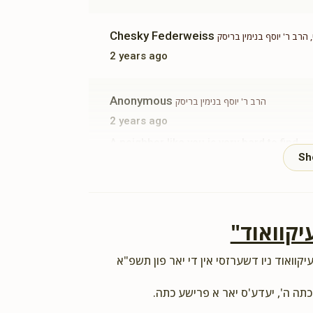
Chesky Federweiss
הרב ר' יוסף בנימין בריסק
2 years ago
Anonymous
הרב ר' יוסף בנימין בריסק
2 years ago
A neighbor like you is very hard to find
Phone Donation
2 years ago
"יקוואוד
Hersh Milech Brisk
הרב ר' יוסף בנימין בריסק
יקוואוד ניו דשערזסי אין די יאר פון תשפ"א
2 years ago
 כתה ה', יעדע'ס יאר א פרישע כתה