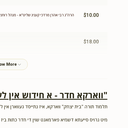
$10.00
הרה"ג רבי אהרן מרדכי קעניג שליט"א - מנהל רוחני, 
$18.00
$18.00
ווארקא חדר - א חידוש אין לע"
$36.00
תלמוד תורה "בית יצחק" ווארקא, איז נתייסד געווארן אין לע
מיט גרויס סייעתא דשמיא פארמאגט שוין די חדר כתות ביז.