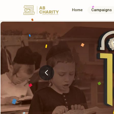
AB
Home
Campaigns
CHARITY
powerd by ahblicklive.com