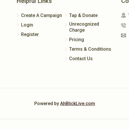
Helpful Links
Co
Create A Campaign
Tap & Donate
Unrecognized
Login
Charge
Register
Pricing
Terms & Conditions
Contact Us
Powered by
AhBlickLive.com