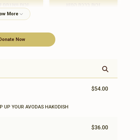
זכות ברכת המזון
זכות ושננתם ל
$360.00
$500.00
Donate Now
תומך תורה
$100.00
$54.00
T ENOUGH FOR YOU : KEEP UP YOUR AVODAS HAKODISH
$36.00