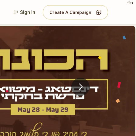
בס"ד
Sign In
Create A Campaign