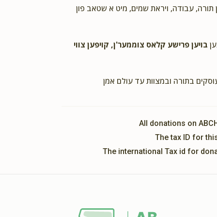
Eliezer Kornfeld
הרב ר' יוסף בנימין בריסק
ן תורה, עבודה, ויראת שמים, מיט א שטאב פון
2 years ago
ען
בויען פרישע קלאס צוממער'ן, קויפען צווי
Meir Roseenblaum
הרב ר' יוסף בנימין בריסק
2 years ago
עוסקים בתורה ובמצוות עד עולם אמן
All donations on ABC
The tax ID for t
The international Tax id for do