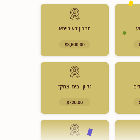
ע
תמכין דאורייתא
$3,600.00
ים
גליון "בית יצחק"
$720.00