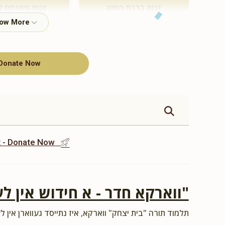
זכות ברכת המזון
זכות ושננתם ל
$360.00
$500.00
Donate Now
תומך תורה
$100.00
st - Donate Now
ווארקא חדר - א חידוש אין לע"
תלמוד תורה "בית יצחק" ווארקא, איז נתייסד געווארן אין לע