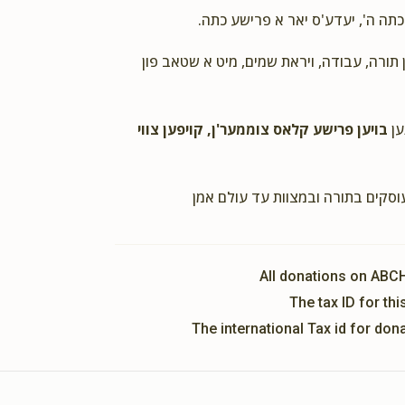
 כתה ה', יעדע'ס יאר א פרישע כתה
ן תורה, עבודה, ויראת שמים, מיט א שטאב פון
ען
בויען פרישע קלאס צוממער'ן, קויפען צווי
עוסקים בתורה ובמצוות עד עולם אמן
All donations on ABC
The tax ID for t
The international Tax id for do