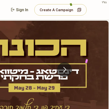
בס"ד
Sign In
Create A Campaign