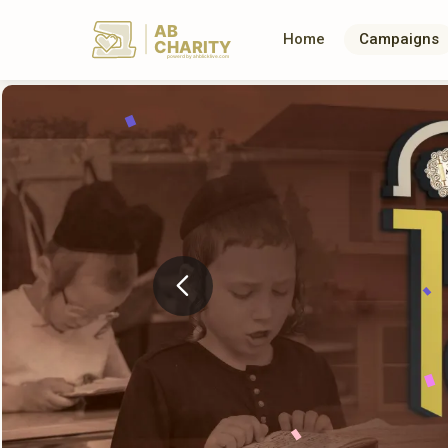
AB
Home
Campaigns
CHARITY
powerd by ahblicklive.com