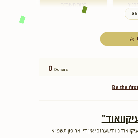
בניך
זכות תשב"ר
$180.00
0
Donors
Be the fir
"יקוואוד
יקוואוד ניו דשערזסי אין די יאר פון תשפ"א