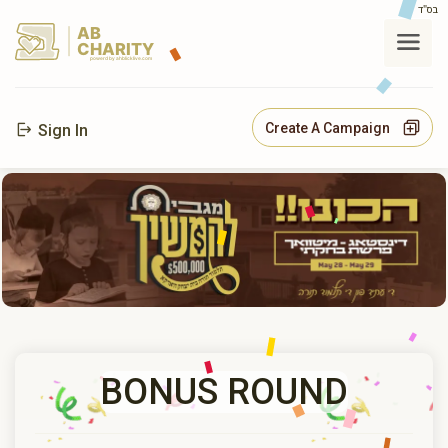
בס"ד
AB
CHARITY
powerd by ahblicklive.com
Create A Campaign
Sign In
BONUS ROUND