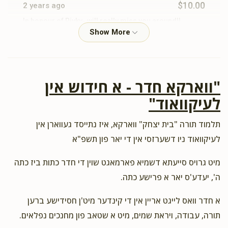
$10.00
2 years ago
In honour of Rivky- will really miss you around!!
Yanky F
ר' בן ציון רויד ומשפחתו
$10.00
2 years ago
"ווארקא חדר - א חידוש אין
For shrage
לעיקוואוד"
Shragi's Cousins
ר' בן ציון רויד ומשפחתו
תלמוד תורה "בית יצחק" ווארקא, איז נתייסד געווארן אין
$10.00
2 years ago
לעיקוואוד ניו דשערזסי אין די יאר פון תשפ"א
משפחת רויד וויל שוין זעהן שרגי ני"ו
מיט גרויס סייעתא דשמיא פארמאגט שוין די חדר כתות ביז כתה
ה', יעדע'ס יאר א פרישע כתה.
Yisroel Royde
ר' בן ציון רויד ומשפחתו
$18.00
2 years ago
א חדר וואס לייגט אריין אין די קינדער מיט'ן חסידישע ברען
We're soooo excited that you're coming!
תורה, עבודה, ויראת שמים, מיט א שטאב פון מחנכים נפלאים.