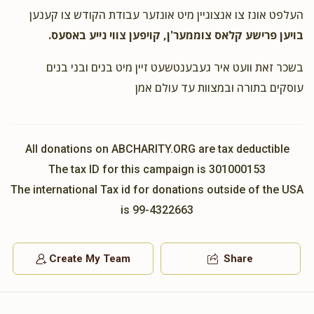
העלפט אונז צו אנצוגיין מיט אונזער עבודת הקודש צו קענען
Duvid Royde
ר' בן ציון רויד ומשפחתו
בויען פרישע קלאס צוממער'ן, קויפען צווי נייע באסעס.
$18.00
2 years ago
לכבוד מיין ברודער
בשכר זאת וועט איר געבענטשעט זיין מיט בנים ובני בנים
עוסקים בתורה ובמצוות עד עולם אמן
All donations on ABCHARITY.ORG are tax deductible
The tax ID for this campaign is 301000153
The international Tax id for donations outside of the USA
is 99-4322663
Create My Team
Share