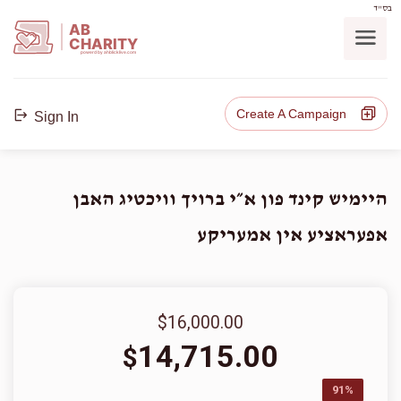
בס"ד
AB
CHARITY
powerd by ahblicklive.com
Create A Campaign
Sign In
היימיש קינד פון א״י ברויך וויכטיג האבן
אפעראציע אין אמעריקע
$16,000.00
14,715.00
$
91%