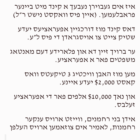
איז אים געבוירן נעבעך א קינד מיט ביינער
פראבלעמען. (איין פיס וואקסט נישט ר״ל)
דאס קינד מוז דורכגיין אפעראציעס יעדע
שטיק צייט צו אויסגראדן די פיס ל״ע.
ער ברויך זיין דא און פלארידע דעם מאנטאג
משפטים פאר א אפעראציע.
מען מוז האבן וויכטיג 3 טיקעטס וואס
קאסט $2,000 יעדע איינע.
און נאך $10,000 אלפים פאר די אפעראציע
זעלבס.
אידן בני רחמנים, ווייזט ארויס ענקער
רחמנות, לאמיר אים צוזאמען ארויס העלפן