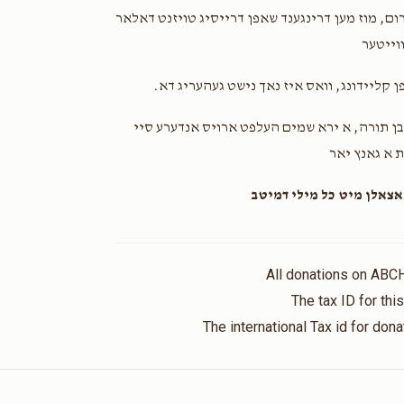
יוסף כהן
שלמה זיידה
רום, מוז מען דרינגענד שאפן דרייסיג טויזנט דאלאר
2 months ago
וייטער
ין כלה
יפן קליידונג, וואס איז נאך נישט געהעריג דא
בן תורה, א ירא שמים העלפט ארויס אנדערע סיי
ת א גאנץ יאר
אצאלן מיט כל מילי דמיטב
All donations on ABC
The tax ID for th
The international Tax id for do