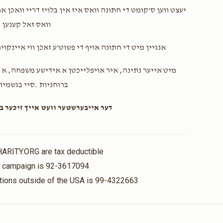
$52.00
יעצט ווען ס'קומט די חתונה וואס איז אין בלויז דריי וואכן א
וואס זאל קענען ו
כמנ
אנגיין מיט די חתונה אויף די פשוט'ע זאכן ווי איינקו.
מיט אייער נתינה, איר אויפלייכטן א אידישע משפחה, א 
ברוחניות .סיי בגשמיו
דער אייבערשטער וועט אייך זיכער ב
HARITY.ORG are tax deductible
is campaign is 92-3617094
nations outside of the USA is 99-4322663