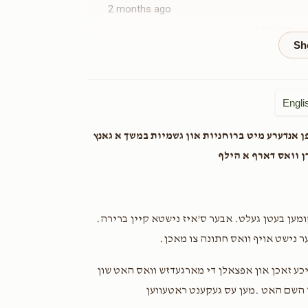
Donated
Goal
Donors
2 months ago
הכנסת כלה
Your big tzaddik
Anonymous
Engli
2 months ago
ן אנדערע מיט ברוחניות און גשמיות במשך א גאנץ
דן וואס דארף א הילף
Shimon Zeide
Chaim Meir & Chasia Waltzer
2 months ago
הכנסת כלה
 קומען בעטן געלט. אבער ס'איז נישטא קיין ברירה
ער נישט אויף וואס חתונה צו מאכן
Avrohom Lieber
ברוך
2 months ago
יכע זאכן און אפצאלן די מארגעדזש וואס האט שון
 השם האט .מען עס געקענט ראטעווען