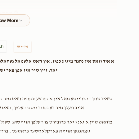
Donated
Goal
Donors
מצות !
$36.00
sh
אידיש
א איד וואס איז נהנה מיגיע כפיו, און האט אלעמאל געהאלפ
יאר. זיין טיר איז אפן פאר יע
$360.00
מצות !
ס'איז שוין די צווייטע מאל אין א קורצע תקופה וואס מיר.
אויב וועלן מיר דעם איד נישט העלפן, האט .
$18.00
מ'האט שוין א גאנץ יאר פרובירט צו העלפן אויף טאג-טעגל
געגאנגען אויף א פארקלאוזשער פראסעס , ברוך