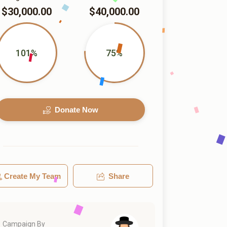
$30,000.00
$40,000.00
101%
75%
Donate Now
Create My Team
Share
Campaign By