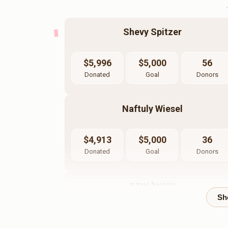
Shevy Spitzer
$5,996
$5,000
56
Donated
Goal
Donors
Naftuly Wiesel
$4,913
$5,000
36
Donated
Goal
Donors
ישראל זיידה
$4,282
$5,000
6