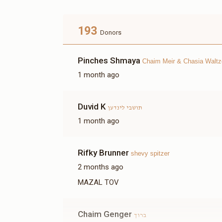
Donated
Goal
Donors
193
Donors
ברוך
Pinches Shmaya
Chaim Meir & Chasia Waltz
$1,152
$10,000
14
1 month ago
Donated
Goal
Donors
Duvid K
 מתפללי בית המדרש ויז'ניץ לינדען
תושבי לינדען
1 month ago
$570
$5,000
4
Donated
Goal
Donors
Rifky Brunner
shevy spitzer
2 months ago
MAZAL TOV
Mendy Teitelbaum 
$198
$1,000
2
Chaim Genger
ברוך