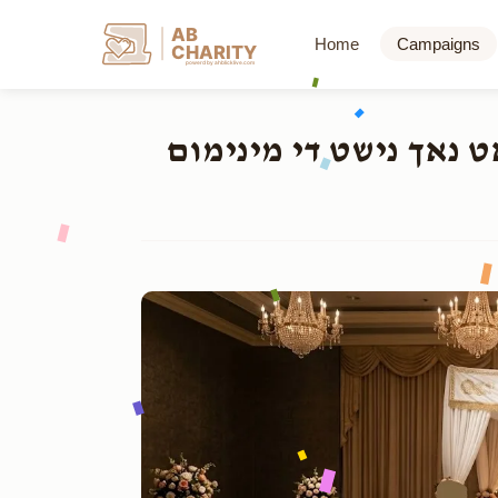
AB
Home
Campaigns
CHARITY
powerd by ahblicklive.com
Wedding Fund - די מינימום