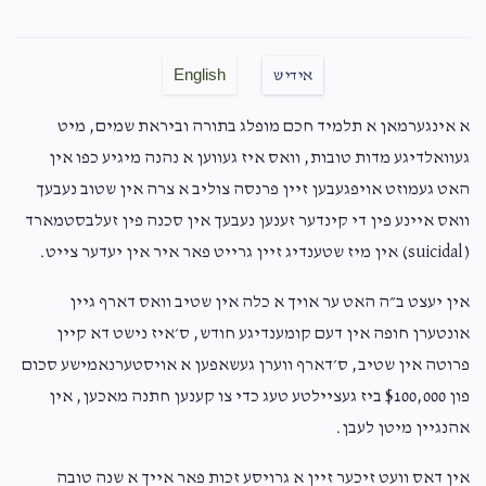
English
אידיש
א אינגערמאן א תלמיד חכם מופלג בתורה וביראת שמים, מיט
געוואלדיגע מדות טובות, וואס איז געווען א נהנה מיגיע כפו אין
האט געמוזט אויפגעבען זיין פרנסה צוליב א צרה אין שטוב נעבעך
וואס איינע פין די קינדער זענען נעבעך אין סכנה פין זעלבסטמארד
(suicidal) אין מיז שטענדיג זיין גרייט פאר איר אין יעדער צייט.
אין יעצט ב״ה האט ער אויך א כלה אין שטיב וואס דארף גיין
אונטערן חופה אין דעם קומענדיגע חודש, ס׳איז נישט דא קיין
פרוטה אין שטיב, ס׳דארף ווערן געשאפען א אויסטערנאמישע סכום
פון 000,$100 ביז געציילטע טעג כדי צו קענען חתנה מאכען, אין
אהנגיין מיטן לעבן.
אין דאס וועט זיכער זיין א גרויסע זכות פאר אייך א שנה טובה