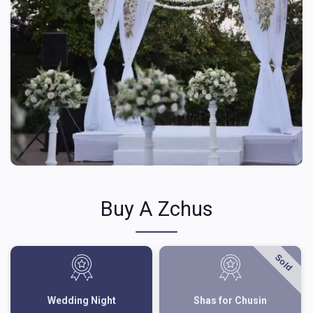
Buy A Zchus
Sold
Wedding Night
Shas for Chusin