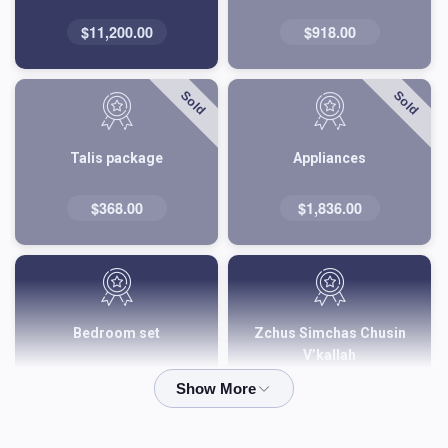
$11,200.00
$918.00
Sold
Sold
Talis package
Appliances
$368.00
$1,836.00
Bedroom set
Zchus Simchas Chusin
V’kallah
$2,845.00
$180.00