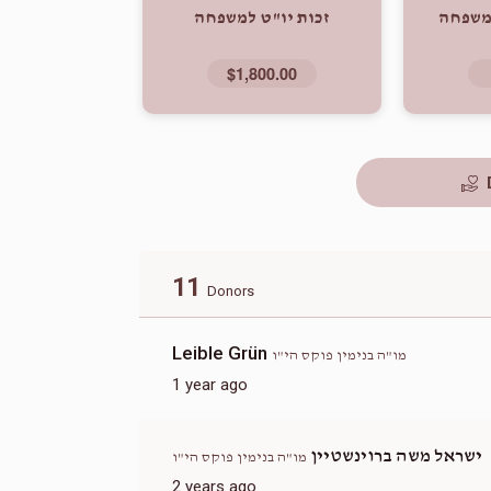
למשפחה
זכות יו"ט למשפחה
$1,800.00
11
Donors
Leible Grün
מו"ה בנימין פוקס הי"ו
1 year ago
ישראל משה ברוינשטיין
מו"ה בנימין פוקס הי"ו
2 years ago