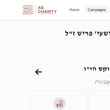
AB
Home
Campaigns
CHARITY
powerd by ahblicklive.com
שעי' פריש ז"ל
וקס הי"ו
קס הי"ו