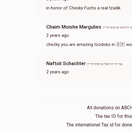
in honor of Chesky Fuchs a real tzadik
Chaim Moishe Margulies
 דניאל פוקס הי"ו
2 years ago
chezky you 
Naftoli Schachter
מו"ה דניאל פוקס הי"ו
2 years ago
All donations on ABC
The tax ID for th
The international Tax id for do