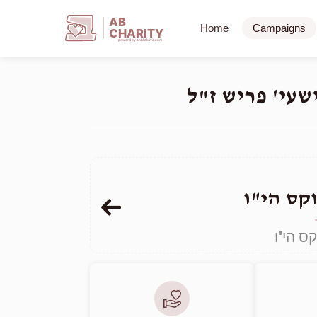
AB
Home
Campaigns
CHARITY
powerd by ahblicklive.com
שעי' פריש ז"ל
קס הי"ו
ס הי"ו