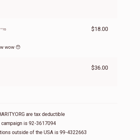
$18.00
מו"ה
are amazing tzodoko in 🇧🇷 wow wow 😯
$36.00
HARITY.ORG are tax deductible
is campaign is 92-3617094
nations outside of the USA is 99-4322663