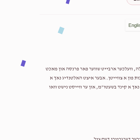
2 years ago
Anonymous
Engli
2 years ago
Anonymous
2 years ago
ה, וועלכער ארבייט שווער פאר פרנסה און מאכט
ות פון א צווייטן. אבער איצט האלטנדיג נאך א
Yeshia Khone
נאך א קינד בשעטו"מ, און ער ווייסט נישט וואו
2 years ago
יכער דערגרייכן דעם ציל