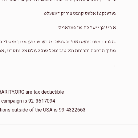
געדענקט! אלעס קומט צוריק דאפעלט
א ריזיגן יישר כח פון פאראויס
בזכות המצוה וועט השי''ת שטענדיג דערפרייען אייך מיט די גא
מתוך הרחבה והרוחה וכל טוב ומכל טוב לעולם אל יחסרנו, אמ
.
HARITY.ORG are tax deductible
is campaign is 92-3617094
nations outside of the USA is 99-4322663