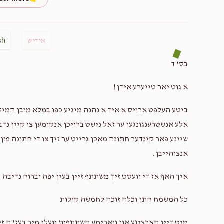
$360.00
sh
אידיש
בס"ד
$18.00
א גוט יאר טייערע אידן!
ביטע העלפט ארויס א איד א נהנה מיגיע כפו במלא מובן המיל
אלע אנשטרענגונגען ער זאל נישט ברויכן אנקומען צו קיין נדב
$50.00
שיינע פאר קינדער חתונה מאכן גרייט ער זיך צו די חתונה פון 
אנצוהייבן.
איך האף אז די וועסט זיך משתתף זיין בעין יפה וברוח נדיבה
כל המשמח חתן וכלה זוכה לחמשה קולות
מיט דיין הארציגע און ווארימע השתתפות וועלן מיר בעז"ה ז.