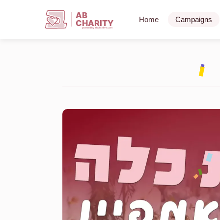
AB
Home
Campaigns
CHARITY
powerd by ahblicklive.com