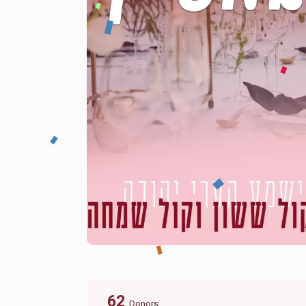
62
Donors