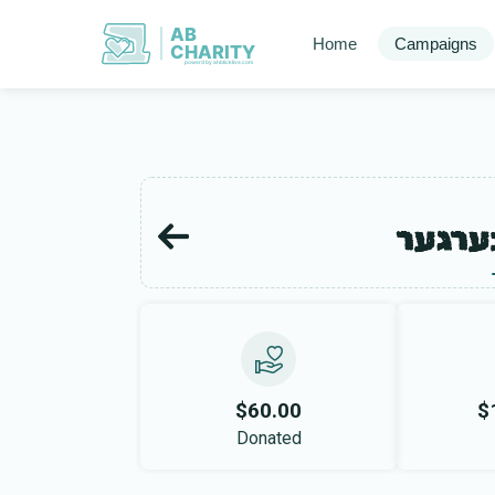
AB
Home
Campaigns
CHARITY
powerd by ahblicklive.com
ערגער
$60.00
$
Donated