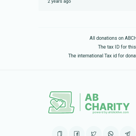
2 years ago
All donations on ABC
The tax ID for th
The international Tax id for do