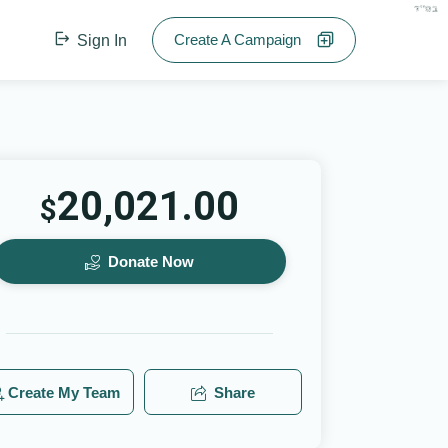
בס"ד
Create A Campaign
Sign In
20,021.00
$
Donate Now
Create My Team
Share