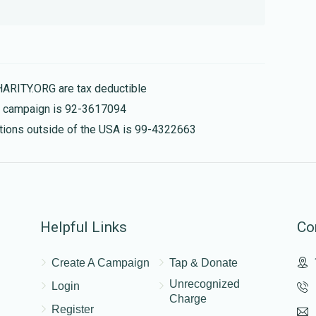
HARITY.ORG are tax deductible
is campaign is 92-3617094
nations outside of the USA is 99-4322663
Helpful Links
Co
Create A Campaign
Tap & Donate
Unrecognized
Login
Charge
Register