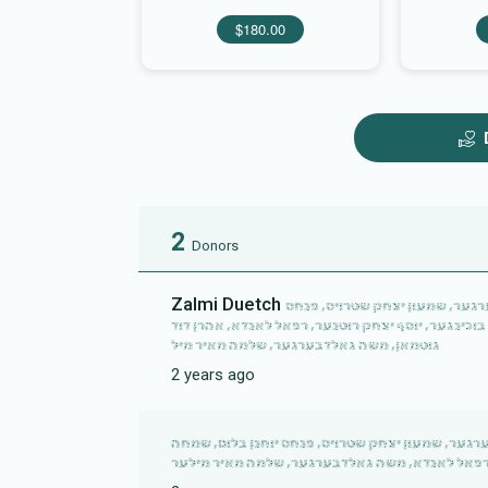
$180.00
2
Donors
Zalmi Duetch
ערגער, שמעון יצחק שטרויס, פנחס
בוכינגער, יוסף יצחק רוטנער, רפאל לאנדא, אהרן דוד
גוטמאן, משה גאלדבערגער, שלמה מאיר מיל
2 years ago
בערגער, שמעון יצחק שטרויס, פנחס יוחנן בלום, שמחה
, רפאל לאנדא, משה גאלדבערגער, שלמה מאיר מילער