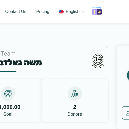
Contact Us
Pricing
English
Team
14
משה גאלדב
1,000.00
2
Goal
Donors