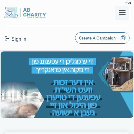
בס"ד
AB
CHARITY
powerd by ahblicklive.com
Create A Campaign
Sign In