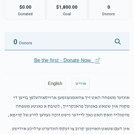
$0.00
$1,800.00
0
Donated
Goal
Donors
0
Donors
Be the first - Donate Now
English
אידיש
אונזער משפחה האט זיך צוזאמגענומען ארויסצוהעלפן בויען די
מקוה אין שטאט באנועל פראנקרייך, לטובת א נאנטע משפחה
מיטגליד וואס האט נאך ליידער נישט זוכה געווען לזרע של קיימא,
אין דעם שטאט וואוינען קרוב צו זעקס הונדערט ערליכע אידישע