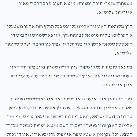
משפחות שומרי תורה ומצוות, מיט א חשוב'ע רב הרב ר' מאיר
איזראעל שליט"א.
קרן מקוואות האט זיך אריינגעלייגט בכל תוקף ועוז אהערצושטעלן
א הערליכע מקוה מיט אלע צוגעהערן, און פארשטייט זיך מיט די
העכסטע סטאנדארטן אין כשרות אין שפיץ פון הרב ר' יצחק טריגער
שליט"א,
ביז נאך סוכות וועט די מקוה שוין אי"ה שטיין ברוב פאר והדר און
קענען אריינגיין אין באנוץ לשמחת לב פון די הונדערטער ערליכע
אידן אין שטאט.
דעם מיטוואך און דאנערשטאג פרשת ראה איז באשטימט געווארן
פאר'ן קאמפיין צוזאמצושטעלן דעם ריזן ציפער פון $120,000 למען
טהרת וקדושת ישראל, וואס די זכות דערפון איז גאר גרויס, ווי מיר
אליינס האבן שוין געזעהן דעם יד השם מיט א ישועה למעלה מכדרך
הטבע, וכל שכן אין א שטאט פון אזויפיל ערליכע אידן, איז די זכות