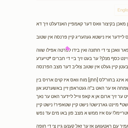
Anonymous
Engli
1 year ago
Yermi Weiss
1 year ago
 וואכן צי די חתונה ואין בידו לפרטה אפילו שווה
amazing keep up
ויינט כסף מנלן? ער בעט זיך ביי די חברים *טייערע
Anonymous
1 year ago
א אינג בחור'לס [חתן] מוח וואס איז קוים ארויס בין
שמחה אז ער האט ב"ה געטראפן זיין באשערטע און
יט ער זיך ארום אן א קאפ ווייל ליידער האט ער נאך
שט* מיינט גארנישט! נישט קיין שטאפיר! נישט קיין
אמיר עם ראטעווען אז ער זאל קענען גיין צי די חופה