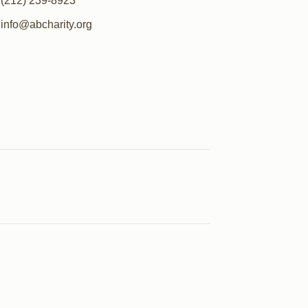
(212) 239-8923
info@abcharity.org