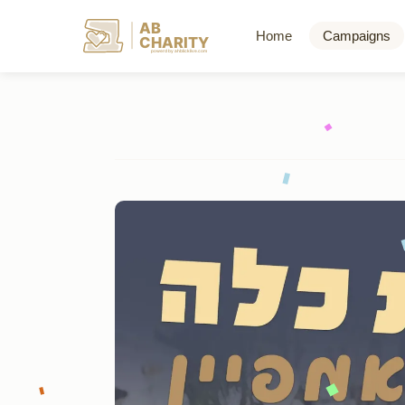
AB
Home
Campaigns
CHARITY
powerd by ahblicklive.com