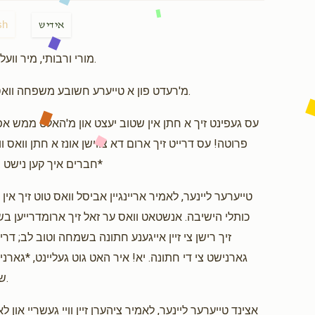
$750.00
sh
אידיש
מורי ורבותי, מיר וועלן מאכן בקיצור וואס דער קאמפיין האנדעלט זיך דא.
$65.00
מ'רעדט פון א טייערע חשובע משפחה וואס ליידער איז נישטא געהעריג קיין פרנסה אין שטוב.
עס געפינט זיך א חתן אין שטוב יעצט און מ'האלט ממש אפאר
פרוטה! עס דרייט זיך ארום דא צווישן אונז א חתן וואס ו
חברים איך קען נישט בעטן קיין געלט אין שטוב צוליב דער מצב הפרנסה*
$500.00
טייערער ליינער, לאמיר אריינגיין אביסל וואס טוט זיך אין 
כותלי הישיבה. אנשטאט וואס ער זאל זיך ארומדרייען ב
זיך רישן צי זיין אייגענע חתונה בשמחה וטוב לב; דרי
גארנישט צי די חתונה. יא! איר האט גוט געליינט, *גארני
שטריימל! עס איז ממש א מצב פון באו מים עד נפש.
אצינד טייערער ליינער, לאמיר ציהערן זיין וויי געשריי און ל