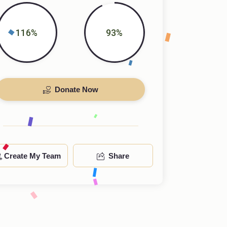
116%
93%
Donate Now
Create My Team
Share