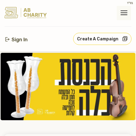
בס"ד
AB
CHARITY
powerd by ahblicklive.com
Create A Campaign
Sign In