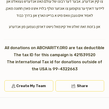
צו קיין אנדערע. אבער דער רבונו של עולם האט אנדערש געוואלט און
ליידער דארף ער צוקומען צו אונזער הולף בלויז איצט פארן חתונה מאכן.
Chaim Deutsch
לאמיר אים געבן וואס מיט א ברייט הארץ און בדרך כבוד
$30.00
1 year ago
און בזכות זאת זאלט איר קיינמאל נישט דארפן נעמען פון אנדערע
Jeffrey Feldman
$200.00
1 year ago
All donations on ABCHARITY.ORG are tax deductible
The tax ID for this campaign is 421539520
The international Tax id for donations outside of
the USA is 99-4322663
Create My Team
Share