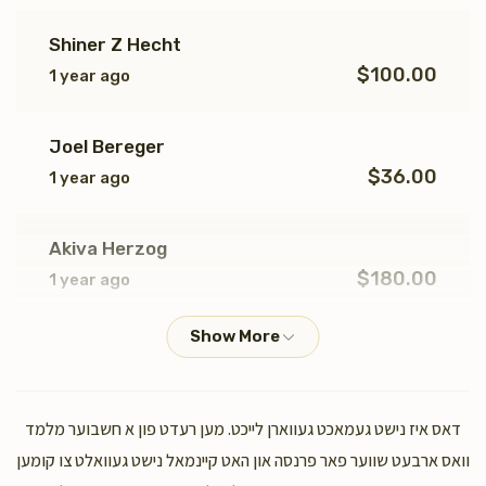
Shiner Z Hecht
$100.00
1 year ago
Joel Bereger
$36.00
1 year ago
Akiva Herzog
$180.00
1 year ago
Anonymous
$91.00
1 year ago
דאס איז נישט געמאכט געווארן לייכט. מען רעדט פון א חשבוער מלמד
Chaim Deutsch
וואס ארבעט שווער פאר פרנסה און האט קיינמאל נישט געוואלט צו קומען
$70.00
1 year ago