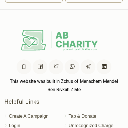
$18.00
8 months ago
Donated
Goal
Donors
יצחק בנימין פיש
$583
$1,200
1
Donated
Goal
Donors
אברהם בינער
This website was built in Zchus of Menachem Mendel
Ben Rivkah Zlate
$0
$0
0
Donated
Goal
Donors
Helpful Links
Create A Campaign
Tap & Donate
Login
Unrecognized Charge