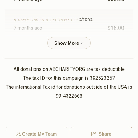
צבי יוסף פיש
ברסלב
הר״ר ישראל יצחק מאיר סאלאף שליט״א
$18.00
7 months ago
$150
$5,000
2
Donated
Goal
Donors
Phone Donation
יוסף חיים ווייס
$99.00
7 months ago
אברהם טיקאלסקי
All donations on ABCHARITY.ORG are tax deductible
Phone Donation
The tax ID for this campaign is 392523257
יואל פערל
$18
$2,500
1
$18.00
8 months ago
The international Tax id for donations outside of the USA is
Donated
Goal
Donors
99-4322663
Phone Donation
יוסף חיים ווייס
$13.00
8 months ago
שמואל שמעלקא הכהן גראס
Create My Team
Share
Phone Donation
$18
$2,500
1
יוסף חיים ווייס