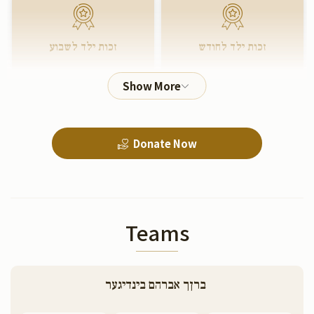
זכות ילד לחודש
זכות ילד לשבוע
$72.00
$180.00
Donate Now
Teams
ברןך אברהם בינדיגער 