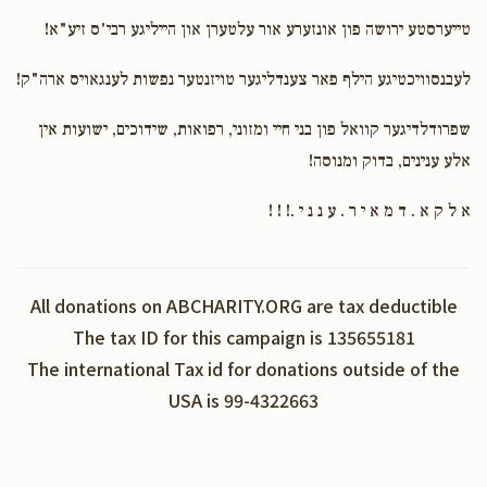
Phone Donation
ר' אברהם מאיר יאזשעף
טייערסטע ירושה פון אונזערע אור עלטערן און הייליגע רבי'ס זיע"א!
$18.00
8 months ago
לעבנסוויכטיגע הילף פאר צענדליגער טויזנטער נפשות לענגאויס ארה"ק!
Mr. Leibish Frankel
ר' פינחס פראנקעל
שפרודלדיגער קוואל פון בני חיי ומזוני, רפואות, שידוכים, ישועות אין
$50.00
8 months ago
אלע ענינים, בדוק ומנוסה!
Mr. Shia Fischer
א ל ק א . ד מ א י ר . ע נ נ י .! ! !
ר' פינחס פראנקעל
$250.00
8 months ago
זכות תומך חשוב
All donations on ABCHARITY.ORG are tax deductible
The tax ID for this campaign is 135655181
The international Tax id for donations outside of the
USA is 99-4322663