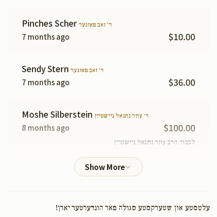
Pinches Scher
ר' זאב פאזנער
$10.00
7 months ago
Sendy Stern
ר' זאב פאזנער
$36.00
7 months ago
Moshe Silberstein
ר' עוזר נתנאל ניישטיין
$100.00
8 months ago
לכבוד הרב עוזר נתנאל ניישטיין
Phone Donation
ר' עוזר נתנאל ניישטיין
$10.00
8 months ago
עלטסטע און שטערקסטע סגולה פאר הונדערטער יארן!