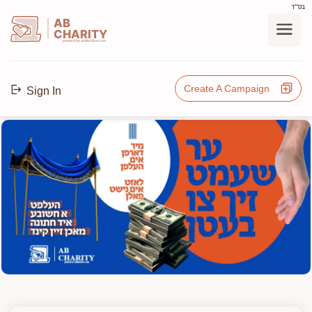
בס"ד
AB
CHARITY
powerd by ahblicklive.com
Create A Campaign
Sign In