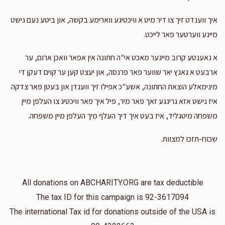
Anonymous
איך ווענדט זיך צו דיר מיט א וויכטיגע ווארימע בקשה, און ביטע נעם נישט
$500.00
2 years ago
מיינע ווערטער פאר לייכט.
א נאענטע קרוב מיינער מאכט אי"ה חתונה אין אפאר וואכן ארום, ער
Zipi And Ephraim Book
ארבעט א גאנץ יאר שווער פאר פרנסה, און יעצט קען ער קוים דעקן די
$100.00
2 years ago
מינימאלע הוצאת החתונה, אשע"כ אפילו זיך ווענדן און בעטן פאר צדקה
Thank you Avrumi
איז נישט אזא גרינגע זאך פאר מיר, פיל איך פאר וויכטיג צו העלפן מיין
משפחה מיטגליד, איז בעט איך דיך העלף מיך העלפן מיין משפחה.
שכוח-תזכו למצוות.
All donations on ABCHARITY.ORG are tax deductible
The tax ID for this campaign is 92-3617094
The international Tax id for donations outside of the USA is