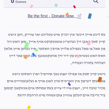
0
Donors
Be the first - Donate Now
עס ליגט אייך זיכער אין זכרון מיט עטליכע יאר צוריק, ווען נישט
קיין סאך האבן זיך געהעריג אומגעקוקט אויף אייך, מען האט זיך
פון מאל צו מאל געפילט אליין אויפ'ן וואסער, איז געווען איין מלאך
וואס האט געטראכט פון דיר זיך אוועקגעגעבן בלב ונפש פאר דיין
הצלחה בתורה ועבודה,
נישט קיין ספק אז אפילו יעצט נאך אזויפיל יארן האסטו נישט
פארגעסן דערפון אין ווארט'ס שוין לאנג אויך א געלעגענהייט אים
מכיר טובה זיין, יעצט איז די צייט בעת שמחתו אים אנטקעגן קומען
ביד נדיבה אים העלפן צוגיין צום שמחה מיט הרחבת הדעת