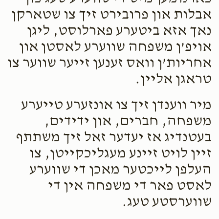
אבלות און פרובירט זיך צו שטארקן
נאך אזא ביטערע פארלוסט, ליגן
אויפ’ן משפחה שווערע לאסטן און
אחריות’ן וואס זענען זייער שווער צו
טראגן אליין.
מיר ווענדן זיך צו אונזערע טייערע
משפחה, חברים, און ידידים,
בעטנדיג אז יעדער זאל זיך משתתף
זיין לויט זיינע מעגליכקייטן, צו
העלפן לייכטער מאכן די שווערע
לאסט פאר די משפחה אין די
שווערסטע טעג.