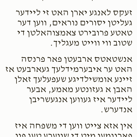
זעקס לאנגע יארן האט זי ליידער
געליטן יסורים נוראים, ווען דער
טאטע פרובירט צאמצוהאלטן די
שטוב ווי ווייט מעגליך.
אנשטאטס ארבעטן פאר פרנסה
האט ער איבערמידלעך געארבעט אז
זיינע אומשילדיגע שעפעלעך זאלן
האבן א געזונטע מאמע, אבער
ליידער איז געווען אנגעשריבן
אנדערש.
אין אזא צייט ווען די משפחה איז
פארנומען מיט די שווערע טעג פון