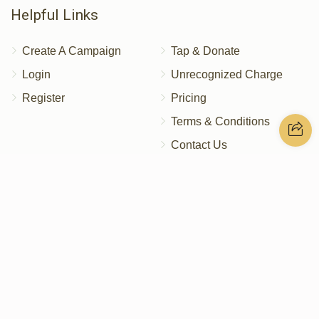
Helpful Links
Create A Campaign
Tap & Donate
Login
Unrecognized Charge
Register
Pricing
Terms & Conditions
Contact Us
Contact Us
172 Blauvelt Rd, Monsey, NY
(212) 239-8923
info@abcharity.org