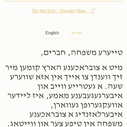
Be the first - Donate Now
English
אידיש
טייערע משפחה, חברים,
מיט א צובראכענע הארץ קומען מיר
זיך ווענדן צו אייך אין אזא שווערע
שעה. א געטרייע ווייב און
איבערגעגעבענע מאמע, איז ליידער
אוועקגערופן געווארן,
איבערלאזנדיג א צובראכענע
משפחה אין טיפע צער און ווייטאג.