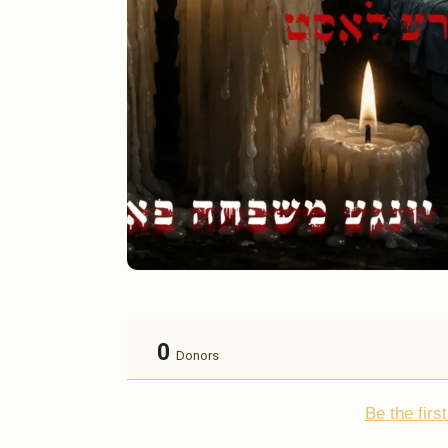
0
Donors
Be the fir