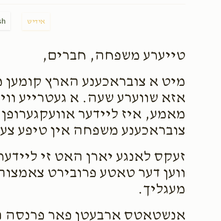
sh
אידיש
טייערע משפחה, חברים,
מיט א צובראכענע הארץ קומען מיר
אזא שווערע שעה. א געטרייע ווי
מאמע, איז ליידער אוועקגערופן 
צובראכענע משפחה אין טיפע צער 
זעקס לאנגע יארן האט זי ליידער
ווען דער טאטע פרובירט צאמצוהא
מעגליך.
אנשטאטס ארבעטן פאר פרנסה ה