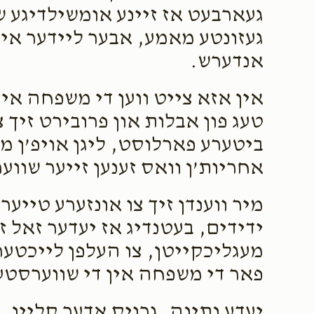
געארבעט אז זיינע אומשילדיגע 
געזונטע מאמע, אבער ליידער איז 
אנדערש.
אין אזא צייט ווען די משפחה איז
טעג פון אבלות און פרובירט זיך 
ביטערע פארלוסט, ליגן אויפ’ן 
אחריות’ן וואס זענען זייער שווער
מיר ווענדן זיך צו אונזערע טייע
ידידים, בעטנדיג אז יעדער זאל זי
מעגליכקייטן, צו העלפן לייכטער
פאר די משפחה אין די שווערסטע
יעדע נתינה, גרויס אדער קליין, ו