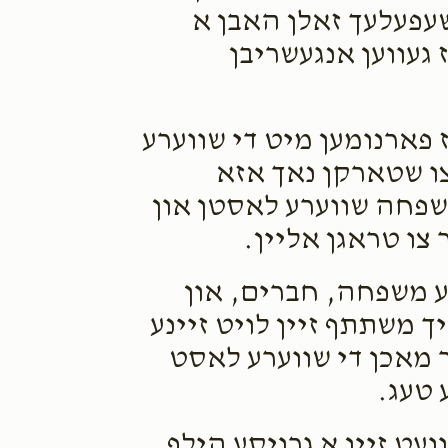
שעפעלעך זאלן האבן א
געווען אנגעשריבן
 פארנומען מיט די שווערע
צו שטארקן נאך אזא
משפחה שווערע לאסטן און
 צו טראגן אליין.
רע משפחה, חברים, און
ך משתתף זיין לויט זיינע
 מאכן די שווערע לאסט
 טעג.
ועט זיין א גרויסע הילף