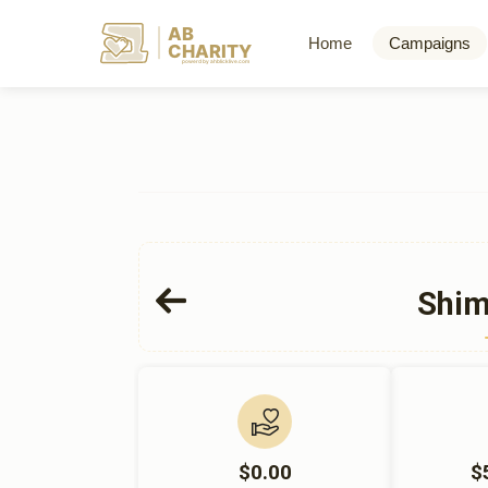
AB
Home
Campaigns
CHARITY
powerd by ahblicklive.com
Shim
$0.00
$