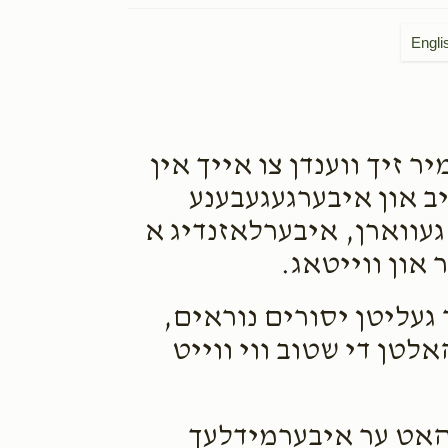
Engli
 זיך ווענדן צו אייך אין
יב און איבערגעגעבענע
געווארן, איבערלאזנדיג א
און ווייטאג.
 געליטן יסורים נוראים,
לטן די שטוב ווי ווייט
אט ער איבערמידלעך