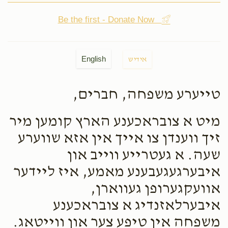
Be the first - Donate Now
English
אידיש
טייערע משפחה, חברים,
מיט א צובראכענע הארץ קומען מיר
זיך ווענדן צו אייך אין אזא שווערע
שעה. א געטרייע ווייב און
איבערגעגעבענע מאמע, איז ליידער
אוועקגערופן געווארן,
איבערלאזנדיג א צובראכענע
משפחה אין טיפע צער און ווייטאג.