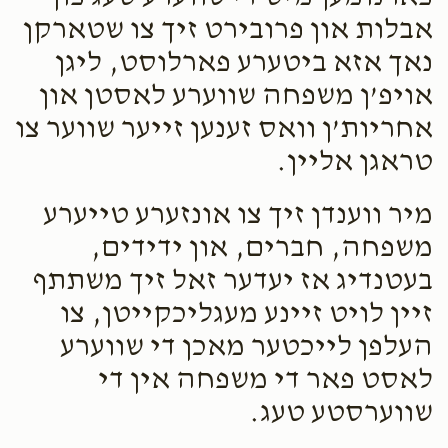
אבלות און פרובירט זיך צו שטארקן
נאך אזא ביטערע פארלוסט, ליגן
אויפ’ן משפחה שווערע לאסטן און
אחריות’ן וואס זענען זייער שווער צו
טראגן אליין.
מיר ווענדן זיך צו אונזערע טייערע
משפחה, חברים, און ידידים,
בעטנדיג אז יעדער זאל זיך משתתף
זיין לויט זיינע מעגליכקייטן, צו
העלפן לייכטער מאכן די שווערע
לאסט פאר די משפחה אין די
שווערסטע טעג.