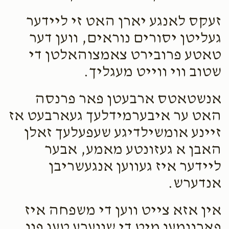
זעקס לאנגע יארן האט זי ליידער
געליטן יסורים נוראים, ווען דער
טאטע פרובירט צאמצוהאלטן די
שטוב ווי ווייט מעגליך.
אנשטאטס ארבעטן פאר פרנסה
האט ער איבערמידלעך געארבעט אז
זיינע אומשילדיגע שעפעלעך זאלן
האבן א געזונטע מאמע, אבער
ליידער איז געווען אנגעשריבן
אנדערש.
אין אזא צייט ווען די משפחה איז
פארנומען מיט די שווערע טעג פון