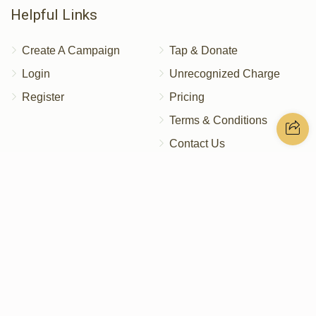
Helpful Links
Create A Campaign
Tap & Donate
Login
Unrecognized Charge
Register
Pricing
Terms & Conditions
Contact Us
Contact Us
172 Blauvelt Rd, Monsey, NY
(212) 239-8923
info@abcharity.org