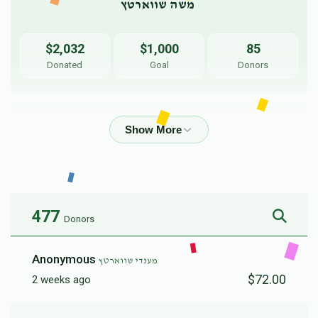
משה שווארטץ 
$2,032
$1,000
85
Donated
Goal
Donors
יוצאי שטיין 
$2,014
$5,000
26
Donated
Goal
Donors
477
Donors
מרדכי זופניק 
Anonymous
מענדי שווארטץ
$72.00
2 weeks ago
$1,897
$2,500
21
Donated
Goal
Donors