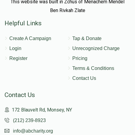
This website was built in Zchus of Menachem Mendel
Ben Rivkah Zlate
$1,228
$1,000
23
Helpful Links
Donated
Goal
Donors
Create A Campaign
Tap & Donate
אברהם שלמה וויינשטאק
Login
Unrecognized Charge
Register
Pricing
$1,210
$1,000
26
Terms & Conditions
Donated
Goal
Donors
Contact Us
Contact Us
ארי ווייס 
172 Blauvelt Rd, Monsey, NY
$1,001
$1,000
36
(212) 239-8923
Donated
Goal
Donors
info@abcharity.org