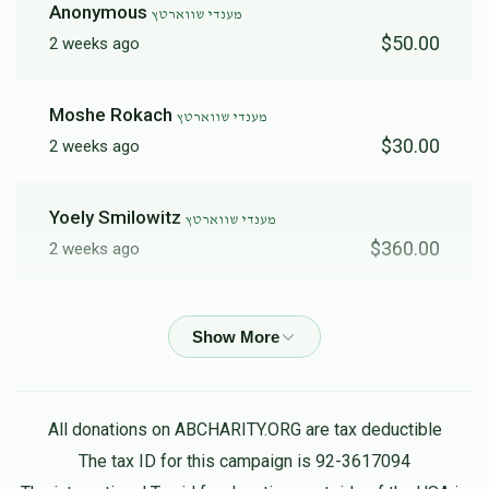
Anonymous
מענדי שווארטץ
$50.00
2 weeks ago
נתנאל הירשלער
Moshe Rokach
מענדי שווארטץ
$1,821
$1,500
44
$30.00
2 weeks ago
Donated
Goal
Donors
Yoely Smilowitz
מענדי שווארטץ
יואל קליין
$360.00
2 weeks ago
$1,813
$1,000
22
DAVID FISCHER
מענדי שווארטץ
Donated
Goal
Donors
$100.00
2 weeks ago
Mendy Lefler
אליעזר קרויס 
מענדי שווארטץ
All donations on ABCHARITY.ORG are tax deductible
$180.00
2 weeks ago
The tax ID for this campaign is 92-3617094