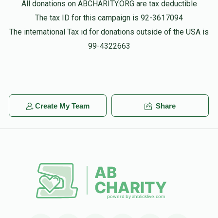
Phone Donation
All donations on ABCHARITY.ORG are tax deductible
$10.00
4 weeks ago
The tax ID for this campaign is 92-3617094
אברהם אברהם
The international Tax id for donations outside of the USA is
99-4322663
Phone Donation
חאנאוויטש
$1,018
$1,000
17
$20.00
4 weeks ago
Donated
Goal
Donors
שווארץ
איש יהודי
Create My Team
Share
$30.00
4 weeks ago
צוקערמאן
$727
$1,000
15
Donated
Goal
Donors
איש יהודי