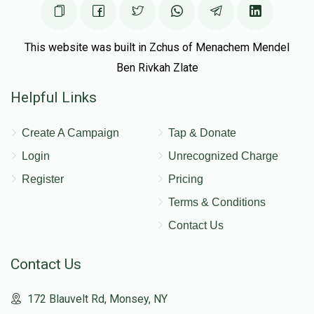
$387
$1,000
12
Donated
Goal
Donors
This website was built in Zchus of Menachem Mendel
Ben Rivkah Zlate
יעקב בערקאוויטש
Helpful Links
$270
$1,000
9
Create A Campaign
Tap & Donate
Donated
Goal
Donors
Login
Unrecognized Charge
Register
Pricing
חאניק
Terms & Conditions
Contact Us
$262
$1,000
6
Donated
Goal
Donors
Contact Us
172 Blauvelt Rd, Monsey, NY