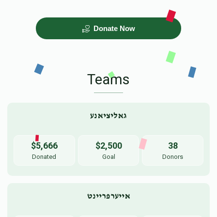
Donate Now
מלא ידינו
שיעורי ר׳ בערל ראטענבערג
שליט״א
$100.00
$101.00
Teams
גאליציאנע
חיי מוררי בקושי
בעק-ענד ארבעט
$5,666
$2,500
38
$72.00
$91.00
Donated
Goal
Donors
אייערפריינט