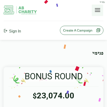
בס"ד
AB
CHARITY
powerd by ahblicklive.com
Create A Campaign
Sign In
פנימי
BONUS ROUND
23,074.00
$