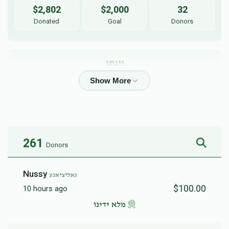
ברוך מרדכי - בדרך קצרה
צוויי טירן
$2,802
$2,000
32
Donated
Goal
Donors
$52.00
$54.00
יונתן
קאנסטראקשען
$1,898
$2,000
39
Donated
Goal
Donors
$50.00
261
Donors
ר׳ ברוך
Nussy
גאליציאנע
$1,349
$1,500
29
$100.00
10 hours ago
Donated
Goal
Donors
מלא ידינו