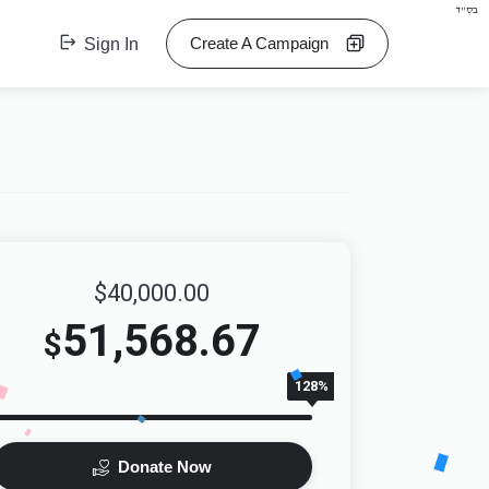
בס"ד
Create A Campaign
Sign In
$40,000.00
51,568.67
$
128%
Donate Now