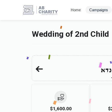
AB
Home
Campaigns
CHARITY
powerd by ahblicklive.com
Wedding of 2nd Child
נדא
$1,600.00
$