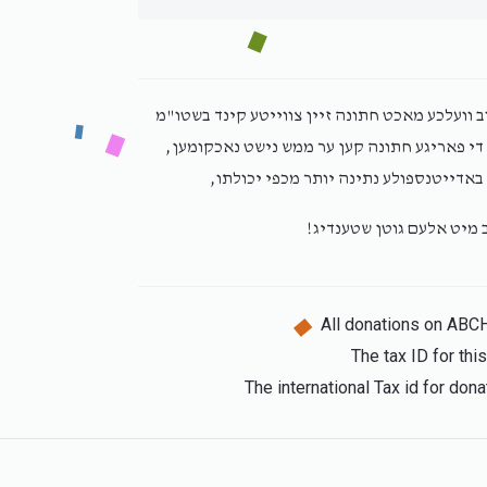
וב וועלכע מאכט חתונה זיין צווייטע קינד בשטו"מ
ן די פאריגע חתונה קען ער ממש נישט נאכקומען
 באדייטנספולע נתינה יותר מכפי יכולתו
ב מיט אלעם גוטן שטענדיג
All donations on ABC
The tax ID for th
The international Tax id for do