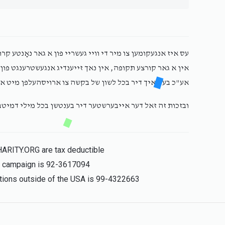
עס איז אנגעקומען צו מיר די וויי געשריי פון א גאר נאָנטע קר
אין א גאר קורצע תקופה, אין נאך זייענדיג אנגעשטרענגט פו,
אע"כ בעט איך דיר בכל לשון של בקשה צו ארויסהעלפן מיט א,
ובזכות זה זאל דער אייבערשטער דיר בענטשן בכל מילי דמיט!
HARITY.ORG are tax deductible
is campaign is 92-3617094
nations outside of the USA is 99-4322663