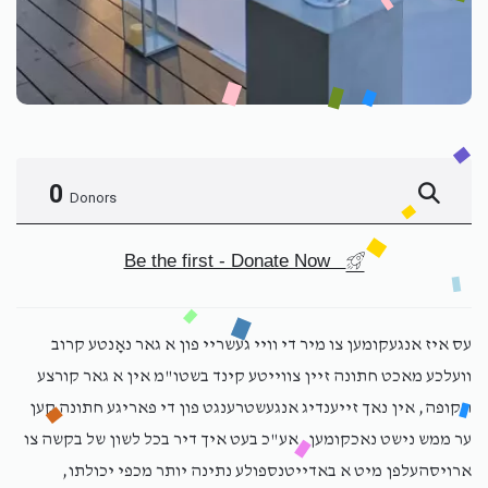
0
Donors
Be the first - Donate Now
עס איז אנגעקומען צו מיר די וויי געשריי פון א גאר נאָנטע קרוב
וועלכע מאכט חתונה זיין צווייטע קינד בשטו"מ אין א גאר קורצע
תקופה, אין נאך זייענדיג אנגעשטרענגט פון די פאריגע חתונה קען
ער ממש נישט נאכקומען, אע"כ בעט איך דיר בכל לשון של בקשה צו
ארויסהעלפן מיט א באדייטנספולע נתינה יותר מכפי יכולתו,