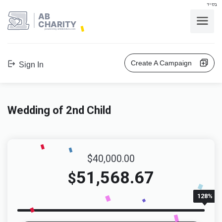
בס"ד
AB
CHARITY
powerd by ahblicklive.com
Create A Campaign
Sign In
Wedding of 2nd Child
$40,000.00
51,568.67
$
128%