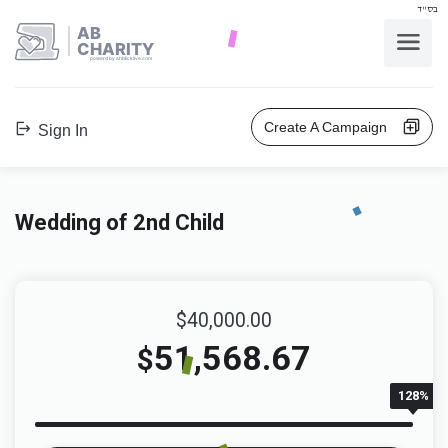
בס"ד
AB
CHARITY
powerd by ahblicklive.com
Create A Campaign
Sign In
Wedding of 2nd Child
$40,000.00
51,568.67
$
128%