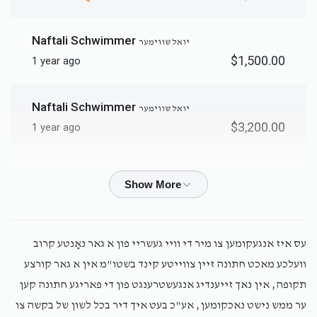
Naftali Schwimmer
יואל שווימער
$1,500.00
1 year ago
Naftali Schwimmer
יואל שווימער
$3,200.00
1 year ago
MiriamSchwimmer
יואל שווימער
$4,200.00
1 year ago
MiriamSchwimmer
יואל שווימער
עס איז אנגעקומען צו מיר די וויי געשריי פון א גאר נאָנטע קרוב
$4,800.00
1 year ago
וועלכע מאכט חתונה זיין צווייטע קינד בשטו"מ אין א גאר קורצע
תקופה, אין נאך זייענדיג אנגעשטרענגט פון די פאריגע חתונה קען
Anonymous
ער ממש נישט נאכקומען, אע"כ בעט איך דיר בכל לשון של בקשה צו
יואל שווימער