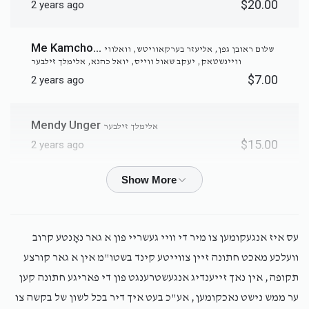
$20.00
2 years ago
Me Kamcho...
שלום ראובן גפן, אליעזר בערקאוויטש, וואלווי
וויינשטאק, יעקב שאול ווייס, יואל כהנא, אלימלך זילבער
$7.00
2 years ago
Mendy Unger
אלימלך זילבער
$15.00
2 years ago
Chaim Kugelman
אלימלך זילבער
$5.00
2 years ago
לע"נ אמי מרת מינדל בת ר' יקותיאל צבי ע"ה וחמי ר' ישראל דוד
עס איז אנגעקומען צו מיר די וויי געשריי פון א גאר נאָנטע קרוב
ז"ל בן יבלחט"א ר' חיים משה ני"ו
וועלכע מאכט חתונה זיין צווייטע קינד בשטו"מ אין א גאר קורצע
תקופה, אין נאך זייענדיג אנגעשטרענגט פון די פאריגע חתונה קען
Avrumi Mayerowitz
אלימלך זילבער
ער ממש נישט נאכקומען, אע"כ בעט איך דיר בכל לשון של בקשה צו
$18.00
2 years ago