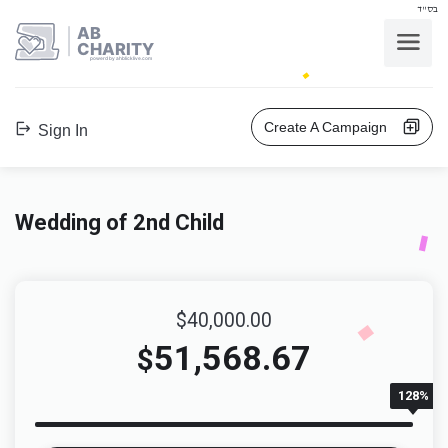
בס"ד
AB
CHARITY
powerd by ahblicklive.com
Create A Campaign
Sign In
Wedding of 2nd Child
$40,000.00
51,568.67
$
128%