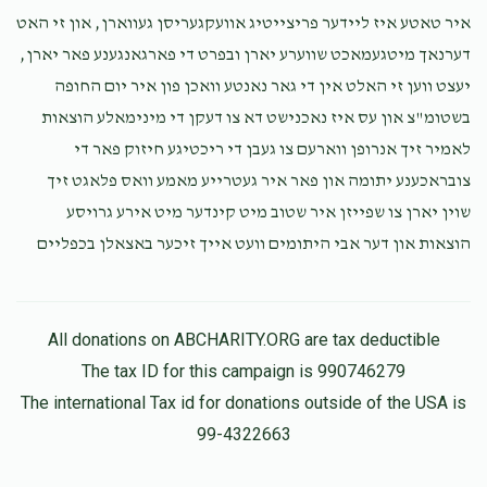
איר טאטע איז ליידער פריצייטיג אוועקגעריסן געווארן, און זי האט
Phone Donation
דערנאך מיטגעמאכט שווערע יארן ובפרט די פארגאנגענע פאר יארן,
משה ביק
$36.00
8 months ago
יעצט ווען זי האלט אין די גאר נאנטע וואכן פון איר יום החופה
בשטומ"צ און עס איז נאכנישט דא צו דעקן די מינימאלע הוצאות
לאמיר זיך אנרופן ווארעם צו געבן די ריכטיגע חיזוק פאר די
Phone Donation
משה ביק
צובראכענע יתומה און פאר איר געטרייע מאמע וואס פלאגט זיך
$100.00
8 months ago
שוין יארן צו שפייזן איר שטוב מיט קינדער מיט אירע גרויסע
הוצאות און דער אבי היתומים וועט אייך זיכער באצאלן בכפליים
All donations on ABCHARITY.ORG are tax deductible
The tax ID for this campaign is 990746279
The international Tax id for donations outside of the USA is
99-4322663