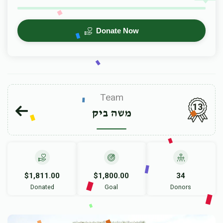
Donate Now
Team
13
משה ביק
$1,811.00
$1,800.00
34
Donated
Goal
Donors