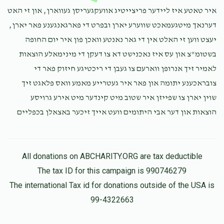
איר טאטע איז ליידער פריצייטיג אוועקגעריסן געווארן, און זי האט
Phone Donation
דערנאך מיטגעמאכט שווערע יארן ובפרט די פארגאנגענע פאר יארן,
יודא שמעון ביק
$20.00
8 months ago
יעצט ווען זי האלט אין די גאר נאנטע וואכן פון איר יום החופה
בשטומ"צ און עס איז נאכנישט דא צו דעקן די מינימאלע הוצאות
לאמיר זיך אנרופן ווארעם צו געבן די ריכטיגע חיזוק פאר די
Phone Donation
יודא שמעון ביק
צובראכענע יתומה און פאר איר געטרייע מאמע וואס פלאגט זיך
$36.00
8 months ago
שוין יארן צו שפייזן איר שטוב מיט קינדער מיט אירע גרויסע
הוצאות און דער אבי היתומים וועט אייך זיכער באצאלן בכפליים
All donations on ABCHARITY.ORG are tax deductible
The tax ID for this campaign is 990746279
The international Tax id for donations outside of the USA is
99-4322663