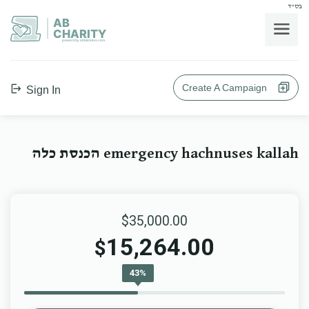
בס"ד
AB
CHARITY
powerd by ahblicklive.com
Create A Campaign
Sign In
emergency hachnuses kallah הכנסת כלה
$35,000.00
15,264.00
$
43%