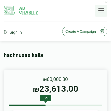
בס"ד
AB
CHARITY
powerd by ahblicklive.com
Create A Campaign
Sign In
hachnusas kalla
₪60,000.00
23,613.00
₪
39%