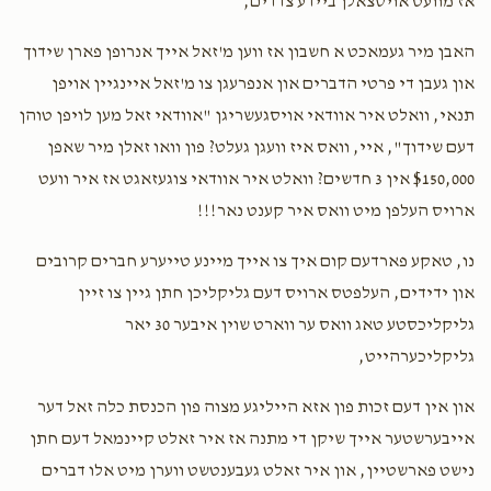
אז מוועט אויסצאלן ביידע צדדים,
האבן מיר געמאכט א חשבון אז ווען מ'זאל אייך אנרופן פארן שידוך
און געבן די פרטי הדברים און אנפרעגן צו מ'זאל איינגיין אויפן
תנאי, וואלט איר אוודאי אויסגעשריגן "אוודאי זאל מען לויפן טוהן
דעם שידוך", איי, וואס איז וועגן געלט? פון וואו זאלן מיר שאפן
$150,000 אין 3 חדשים? וואלט איר אוודאי צוגעזאגט אז איר וועט
ארויס העלפן מיט וואס איר קענט נאר!!!
נו, טאקע פארדעם קום איך צו אייך מיינע טייערע חברים קרובים
און ידידים, העלפטס ארויס דעם גליקליכן חתן גיין צו זיין
גליקליכסטע טאג וואס ער ווארט שוין איבער 30 יאר
גליקליכערהייט,
און אין דעם זכות פון אזא הייליגע מצוה פון הכנסת כלה זאל דער
אייבערשטער אייך שיקן די מתנה אז איר זאלט קיינמאל דעם חתן
נישט פארשטיין, און איר זאלט געבענטשט ווערן מיט אלו דברים