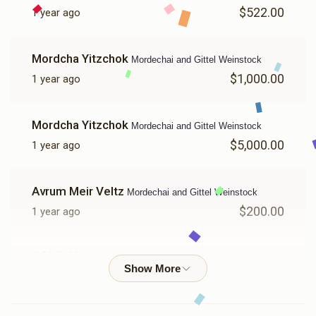
$522.00
1 year ago
Mordcha Yitzchok
Mordechai and Gittel Weinstock
$1,000.00
1 year ago
Mordcha Yitzchok
Mordechai and Gittel Weinstock
$5,000.00
1 year ago
Avrum Meir Veltz
Mordechai and Gittel Weinstock
$200.00
1 year ago
A M Schlager
Alter Burech & Family, Mordechai and
Gittel Weinstock, Yidel lichtenstein & Yida Hersh (zvi)
$333.33
1 year ago