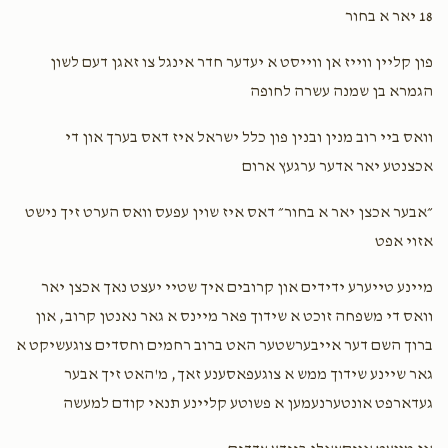
18 יאר א בחור
Mair Faranz
Mordechai and Gittel Weinstock
$100.00
1 year ago
פון קליין ווייז אן ווייסט א יעדער חדר אינגל צו זאגן דעם לשון
הגמרא בן שמנה עשרה לחופה
Aron Neuman
Mordechai and Gittel Weinstock
וואס ביי רוב מנין ובנין פון כלל ישראל איז דאס בערך און די
$36.00
1 year ago
אכצנטע יאר אדער ערגעץ ארום
Levy Brailofsky
״אבער אכצן יאר א בחור״ דאס איז שוין עפעס וואס הערט זיך נישט
Mordechai and Gittel Weinstock
$10.00
אזוי אפט
1 year ago
מיינע טייערע ידידים און קרובים איך שטיי יעצט נאך אכצן יאר
וואס די משפחה זוכט א שידוך פאר מיינס א גאר נאנטן קרוב, און
ברוך השם דער אייבערשטער האט ברוב רחמים וחסדים צוגעשיקט א
גאר שיינע שידוך ממש א צוגעפאסענע זאך, מ'האט זיך אבער
געדארפט אונטערנעמען א פשוטע קליינע תנאי קודם למעשה