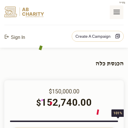
בס"ד
AB
CHARITY
powerd by ahblicklive.com
Create A Campaign
Sign In
הכנסת כלה
$150,000.00
152,740.00
$
101%