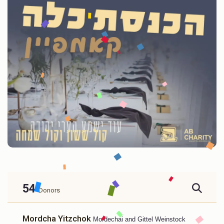
54
Donors
Mordcha Yitzchok
Mordechai and Gittel Weinstock