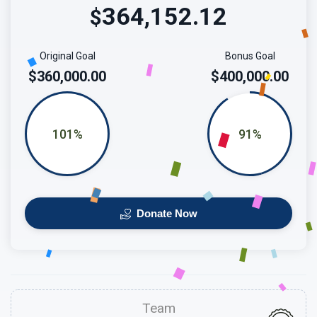
364,152.12
$
Original Goal
Bonus Goal
$360,000.00
$400,000.00
101%
91%
Donate Now
Team