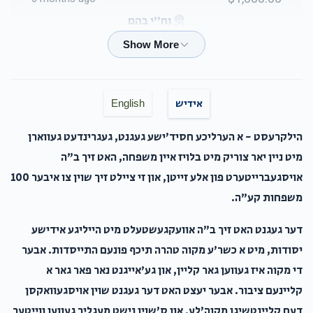
וח"י בהם
Shaul Perlstein
שאול פערלשטיין
$1,620.00
6 months ago
אידיש
English
Hersh Stauber
שאול פערלשטיין
הילקרעסט - א הערליכע חסיד'ישע געגנט, געגרינדעט געווארן
$100.00
6 months ago
מיט ניין יאר צוריק מיט בלויז איין משפחה, האט זיך ב"ה
אויסגעברייטערט פון אלע זייטן, און זי ציילט זיך שוין צו איבער 100
משפחות קע"ה.
Brother Yanky
שאול פערלשטיין
$18.00
6 months ago
דער געגנט האט זיך ב"ה אוועקגעשטעלט מיט הייליגע אידישע
יסודות, מיט א כשר'ע מקוה טהרה תיכף פונעם התייסדות. אבער
Avrum Duvid Horowitz
שאול פערלשטיין
די מקוה איז געווען גאר קליין, און גע'אייגנט נאר פאר גאר א
$36.00
6 months ago
קליינעם ציבור. אבער יעצט האט דער געגנט שוין אויסגעוואקסן
דעם קליינטשיגן מקוה'לע, און ס'שוין נישט מעגליך געווען ווייטער