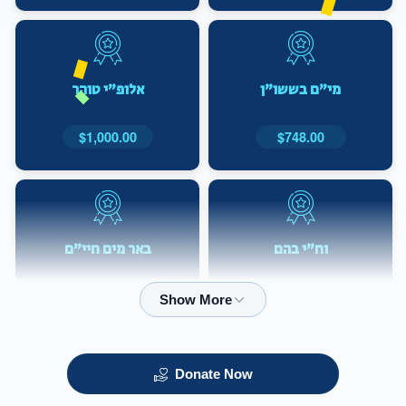
מי"ם בששו"ן
אלופ"י טוהר
$1,000.00
$748.00
וח"י בהם
באר מים חיי"ם
$3,600.00
$1,800.00
Donate Now