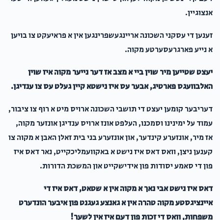
אנצוגיין.
זענען די עסקני השכונה אריינגעשפרינגען אין א פראיעקט צו בויען
א נייע פארגרעסערטע מקוה.
יעצט שטייען מיר שוין ביי א מצב אז דער נייער מקוה איז שוין
האלבוועגס פארטיג, אבער עס איז נישטא קיין געלט עס צו ענדיגן.
דעריבער קומען יעצט די תושבי השכונה ארויס מיט א רוף צו ציבור,
עמוד על ימינינו וסמכנו, העלפט אונז ארויס ענדיגן אונזער מקוה,
אז מיר, אונזערע קינדער, און אונזערע בני בית זאלן האבן א מקוה צו
קענען ניצן, וואס דאס איז נישט א באקוועמליכקייט, נאר דאס איז
פון די סאמע יסודות פון אידישקייט און המשכת הדורות.
דאס איז נישט אבי נאך א מקוה אין א שטאט, דאס איז די
איינציגסטע מקוה טהרה אין א גאנצע געגנט פון איבער הונדערט
משפחות, וואס די זכות פון דעם איז אין לשער!