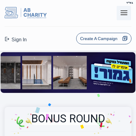
בס"ד
AB
CHARITY
powerd by ahblicklive.com
Create A Campaign
Sign In
BONUS ROUND