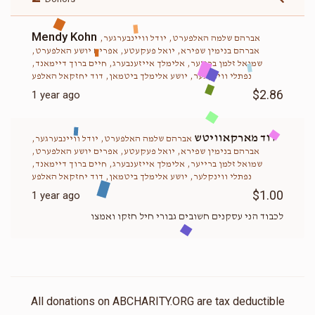
Mendy Kohn
אברהם שלמה האלפערט, יודל וויינבערגער,
אברהם בנימין שפירא, יואל פעקעטע, אפרים יושע האלפערט,
שמואל זלמן ברייער, אלימלך אייזענבערג, חיים ברוך דיימאנד,
נפתלי ווינקלער, יושע אלימלך ביטמאן, דוד יחזקאל האלפע
$2.86
1 year ago
דוד מארקאוויטש
אברהם שלמה האלפערט, יודל וויינבערגער,
אברהם בנימין שפירא, יואל פעקעטע, אפרים יושע האלפערט,
שמואל זלמן ברייער, אלימלך אייזענבערג, חיים ברוך דיימאנד,
נפתלי ווינקלער, יושע אלימלך ביטמאן, דוד יחזקאל האלפע
$1.00
1 year ago
לכבוד הני עסקנים חשובים גבורי חיל חזקו ואמצו
All donations on ABCHARITY.ORG are tax deductible