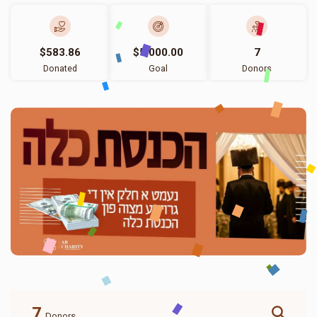
$583.86
$5,000.00
7
Donated
Goal
Donors
7
Donors