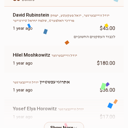
David Rubinstein
יודל וויינבערגער, יואל פעקעטע, יצחק
מרדכי האלפערט, שלמה יחיאל טירנויער
$45.00
1 year ago
לכבוד העסקנים החשובים
Hilel Moshkowitz
יודל וויינבערגער
$180.00
1 year ago
אתרוגי עפשטיין
יודל וויינבערגער
$36.00
1 year ago
Yosef Elya Horowitz
יודל וויינבערגער
$17.00
1 year ago