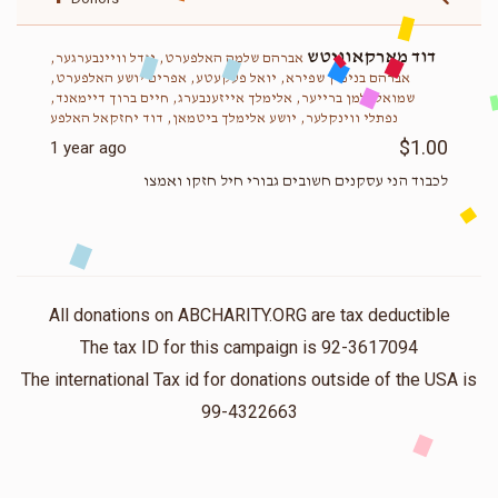
דוד מארקאוויטש
אברהם שלמה האלפערט, יודל וויינבערגער,
אברהם בנימין שפירא, יואל פעקעטע, אפרים יושע האלפערט,
שמואל זלמן ברייער, אלימלך אייזענבערג, חיים ברוך דיימאנד,
נפתלי ווינקלער, יושע אלימלך ביטמאן, דוד יחזקאל האלפע
$1.00
1 year ago
לכבוד הני עסקנים חשובים גבורי חיל חזקו ואמצו
All donations on ABCHARITY.ORG are tax deductible
The tax ID for this campaign is 92-3617094
The international Tax id for donations outside of the USA is
99-4322663