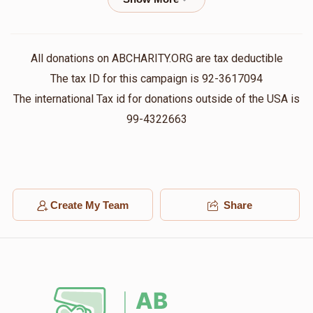
Chaim Diamant
יוסי פעלדמאן
$1,000.00
1 year ago
All donations on ABCHARITY.ORG are tax deductible
The tax ID for this campaign is 92-3617094
He did so much for me . Now it's payback time
The international Tax id for donations outside of the USA is
99-4322663
Mendy Kohn
אברהם שלמה האלפערט, יודל וויינבערגער,
אברהם בנימין שפירא, יואל פעקעטע, אפרים יושע האלפערט,
שמואל זלמן ברייער, אלימלך אייזענבערג, חיים ברוך דיימאנד,
נפתלי ווינקלער, יושע אלימלך ביטמאן, דוד יחזקאל האלפע
$2.86
1 year ago
Create My Team
Share