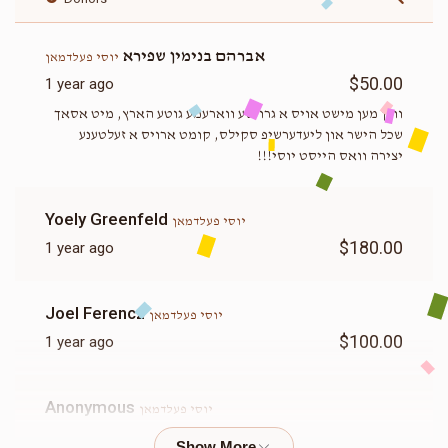
אברהם בנימין שפירא
יוסי פעלדמאן
$50.00
1 year ago
ווען מען מישט אויס א גרויסע ווארעמע גוטע הארץ, מיט אסאך
שכל הישר און ליעדערשיפ סקילס, קומט ארויס א זעלטענע
יצירה וואס הייסט יוסי!!!
Yoely Greenfeld
יוסי פעלדמאן
$180.00
1 year ago
Joel Ferencz
יוסי פעלדמאן
$100.00
1 year ago
Anonymous
יוסי פעלדמאן
$501.00
1 year ago