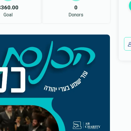
$360.00
0
Goal
Donors