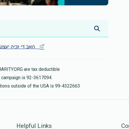
Be the first - האב די זכיה יעצט
HARITY.ORG are tax deductible
is campaign is 92-3617094
nations outside of the USA is 99-4322663
Helpful Links
Co