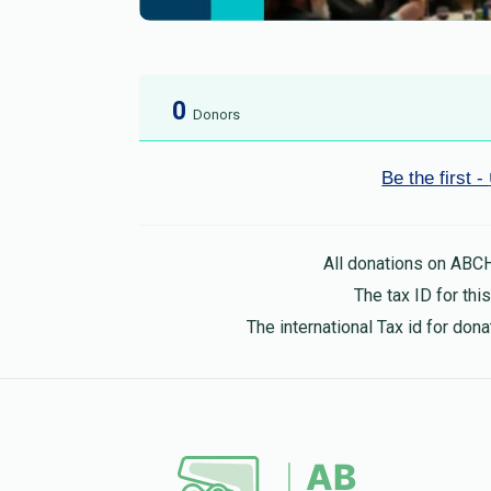
0
Donors
All donations on ABC
The tax ID for th
The international Tax id for do