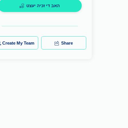
האב די זכיה יעצט
Create My Team
Share